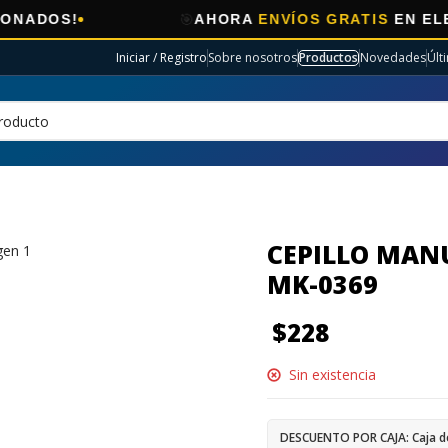
🎯
!
AHORA
ENVÍOS GRATIS
EN ELECTRO S
Iniciar / Registro
Sobre nosotros
Productos
Novedades
Últ
CEPILLO MAN
MK-0369
$
228
Sin existencia
DESCUENTO POR CAJA: Caja d