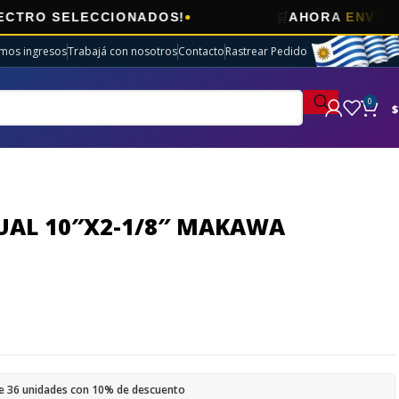
🛒
ELECCIONADOS!
AHORA
ENVÍOS GRATIS
imos ingresos
Trabajá con nosotros
Contacto
Rastrear Pedido
0
$
UAL 10″X2-1/8″ MAKAWA
e 36 unidades con 10% de descuento