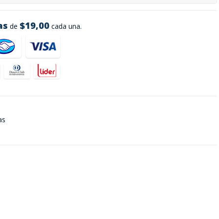
as
$19,00
de
cada una.
as