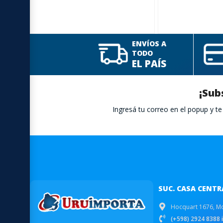
ENVÍOS A
TODO
EL PAÍS
¡Sub
Ingresá tu correo en el popup y 
SUC. CASA CENTR
Hocquart 1676, M
(+598) 2924 8388 i