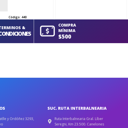
Código:
440
COMPRA
TERMINOS &
MÍNIMA
CONDICIONES
$500
IOS
SUC. RUTA INTERBALNEARIA
atlle y Ordóñez 3293,
Ruta Interbalnearia Gral. Líber
eo
Seregni, Km 23.500. Canelones