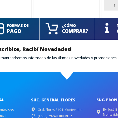
AÑADIR
FORMAS DE
¿CÓMO
PAGO
COMPRAR?
scribite, Recibí Novedades!
te mantendremos informado de las últimas novedades y promociones.
AL
SUC. GENERAL FLORES
SUC. PROP
ontevideo
Bv. José B
Gral. Flores 3194, Montevideo
Montevid
nt. 1
(+598) 2924 8388 Int. 2