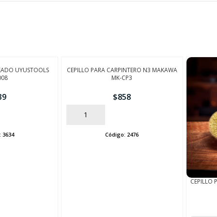
FINALIZÁ TU COMPRA
CEADO UYUSTOOLS
CEPILLO PARA CARPINTERO N3 MAKAWA
008
MK-CP3
39
$
858
AÑADIR
:
3634
Código:
2476
CEPILLO 