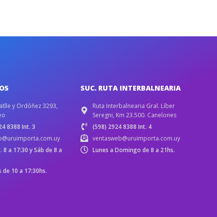
IOS
SUC. RUTA INTERBALNEARIA
atlle y Ordóñez 3293,
Ruta Interbalnearia Gral. Líber
eo
Seregni, Km 23.500. Canelones
4 8388 Int. 3
(598) 2924 8388 Int. 4
b@uruimporta.com.uy
ventasweb@uruimporta.com.uy
r. 8 a 17:30 y Sáb de 8 a
Lunes a Domingo de 8 a 21hs.
de 10 a 17:30hs.