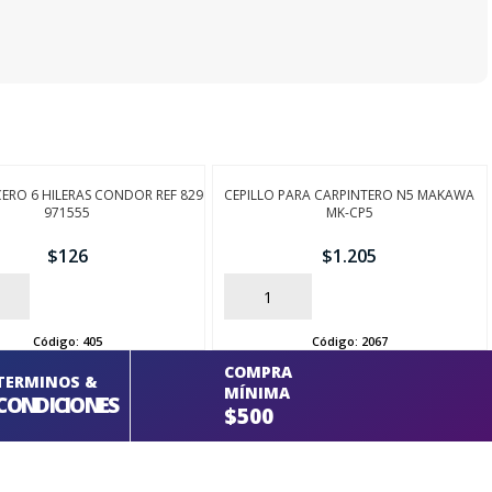
CERO 6 HILERAS CONDOR REF 829
CEPILLO PARA CARPINTERO N5 MAKAWA
971555
MK-CP5
$
126
$
1.205
AÑADIR
Código:
405
Código:
2067
COMPRA
TERMINOS &
MÍNIMA
CONDICIONES
$500