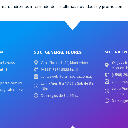
te mantendremos informado de las últimas novedades y promociones.
AL
SUC. GENERAL FLORES
SUC. PROP
ontevideo
Bv. José B
Gral. Flores 3194, Montevideo
Montevid
nt. 1
(+598) 2924 8388 Int. 2
(+598) 292
ventasweb@uruimporta.com.uy
ventaswe
porta.com.uy
Lun. a Vier. 8 a 17:30 y Sáb de 8 a
Lun. a Vie
16hs.
:30 y Sáb de 8 a
17:30hs.
Domingos de 8 a 16hs.
Domingos 