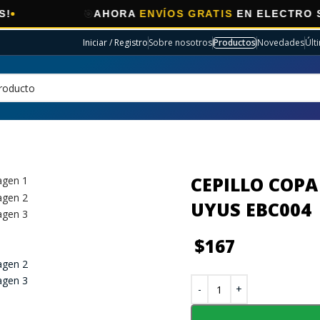
🎯
AHORA
ENVÍOS GRATIS
EN ELECTRO SELECCI
Iniciar / Registro
Sobre nosotros
Productos
Novedades
Últ
CEPILLO COPA
UYUS EBC004
$
167