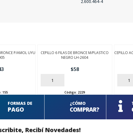
2.600.464-4
 BRONCE P/AMOL UYU
CEPILLO 6 FILAS DE BRONCE M/PLASTICO
CEPILLO A
005
NEGRO LH-2604
43
$
58
AÑADIR
AÑADIR
o:
155
Código:
2229
FORMAS DE
¿CÓMO
PAGO
COMPRAR?
scribite, Recibí Novedades!