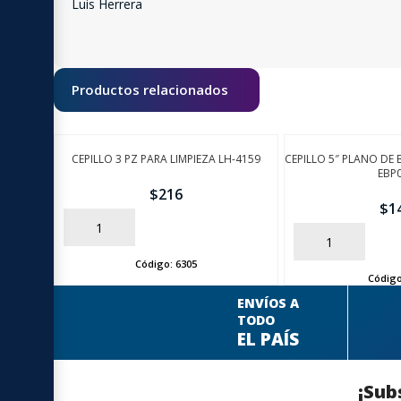
Luis Herrera
Productos relacionados
CEPILLO 3 PZ PARA LIMPIEZA LH-4159
CEPILLO 5″ PLANO DE
EBP
$
216
$
1
AÑADIR
AÑADIR
Código:
6305
Códig
ENVÍOS A
TODO
EL PAÍS
¡Sub