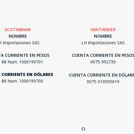
SEGUÍ COMPRANDO
SCOTIABANK
SANTANDER
FINALIZÁ TU COMPRA
NOMBRE
NOMBRE
H Importaciones SAS
LH Importaciones SAS
A CORRIENTE EN PESOS
CUENTA CORRIENTE EN PESO
. 88 Num. 1006199701
0075-992739
 CORRIENTE EN DÓLARES
CUENTA CORRIENTE EN DÓLAR
. 88 Num. 1006199700
0075-510095619
CI