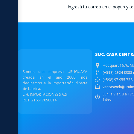
Ingresá tu correo en el popup y 
SUC. CASA CENTR
Hocquart 1676, M
Somos una empresa URUGUAYA
(+598) 2924 8388 i
creada en el año 2000, nos
(+598) 97 955 738
dedicamos a la importación directa
ventasweb@uruim
de fabrica.
Lun. a Vier. 8 a 17
L.H. IMPORTACIONES S.A.S.
14hs.
RUT: 216517090014