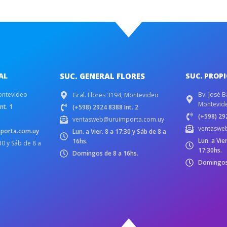
AL
SUC. GENERAL FLORES
SUC. PROP
ontevideo
Bv. José B
Gral. Flores 3194, Montevideo
Montevid
nt. 1
(+598) 2924 8388 Int. 2
(+598) 292
ventasweb@uruimporta.com.uy
ventaswe
porta.com.uy
Lun. a Vier. 8 a 17:30 y Sáb de 8 a
Lun. a Vie
16hs.
:30 y Sáb de 8 a
17:30hs.
Domingos de 8 a 16hs.
Domingos 