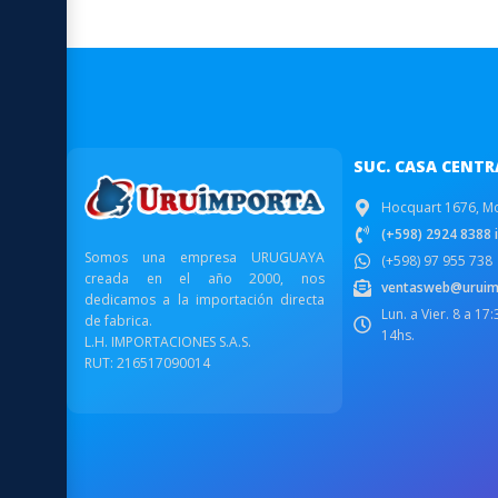
SUC. CASA CENTR
Hocquart 1676, M
(+598) 2924 8388 i
Somos una empresa URUGUAYA
(+598) 97 955 738
creada en el año 2000, nos
ventasweb@uruim
dedicamos a la importación directa
Lun. a Vier. 8 a 17
de fabrica.
14hs.
L.H. IMPORTACIONES S.A.S.
RUT: 216517090014