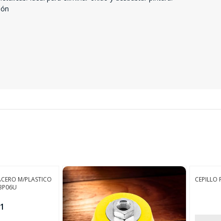
ión
SEGUÍ COMPRANDO
FINALIZÁ TU COMPRA
 ACERO M/PLASTICO
CEPILLO
BP06U
1