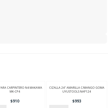
 PARA CARPINTERO N4 MAKAWA
CIZALLA 24″ AMARILLA C/MANGO GOMA
MK-CP4
UYUSTOOLS NAP124
$
910
$
993