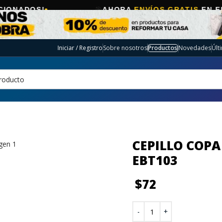
🎯
AHORA
ENVÍOS GRATIS
EN ELECTRO SE
Iniciar / Registro
Sobre nosotros
Productos
Novedades
Últ
CEPILLO COPA
EBT103
$
72