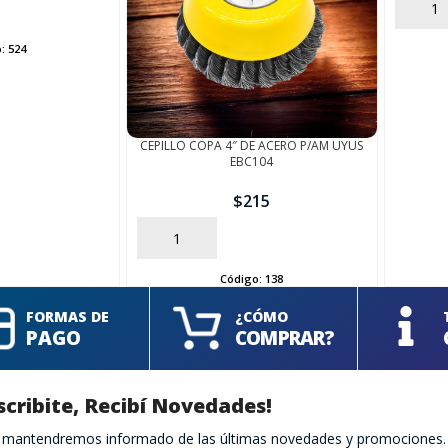
AÑADIR
o:
524
CEPILLO COPA 4″ DE ACERO P/AM UYUS
EBC104
$
215
AÑADIR
Código:
138
FORMAS DE
¿CÓMO
PAGO
COMPRAR?
scribite, Recibí Novedades!
te mantendremos informado de las últimas novedades y promociones.