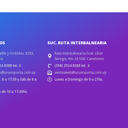
IOS
SUC. RUTA INTERBALNEARIA
atlle y Ordóñez 3293,
Ruta Interbalnearia Gral. Líber
eo
Seregni, Km 23.500. Canelones
4 8388 Int. 3
(598) 2924 8388 Int. 4
b@uruimporta.com.uy
ventasweb@uruimporta.com.uy
r. 8 a 17:30 y Sáb de 8 a
Lunes a Domingo de 8 a 21hs.
de 10 a 17:30hs.