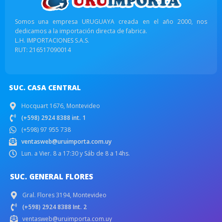
Somos una empresa URUGUAYA creada en el año 2000, nos
dedicamos a la importación directa de fabrica.
L.H. IMPORTACIONES S.A.S.
RUT: 216517090014
SUC. CASA CENTRAL
Hocquart 1676, Montevideo
(+598) 2924 8388 int. 1
(+598) 97 955 738
ventasweb@uruimporta.com.uy
Lun. a Vier. 8 a 17:30 y Sáb de 8 a 14hs.
SUC. GENERAL FLORES
Gral. Flores 3194, Montevideo
(+598) 2924 8388 Int. 2
ventasweb@uruimporta.com.uy