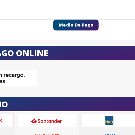
Medio De Pago
AGO ONLINE
IO