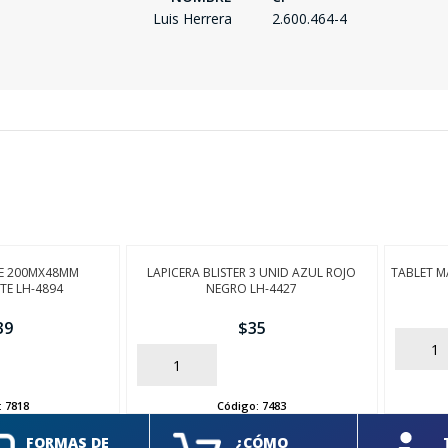
Luis Herrera
2.600.464-4
JE 200MX48MM
LAPICERA BLISTER 3 UNID AZUL ROJO
TABLET M
TE LH-4894
NEGRO LH-4427
39
$
35
AÑADIR
AÑADIR
:
7818
Código:
7483
FORMAS DE
¿CÓMO