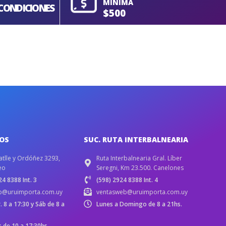
MÍNIMA
CONDICIONES
$500
IOS
SUC. RUTA INTERBALNEARIA
atlle y Ordóñez 3293,
Ruta Interbalnearia Gral. Líber
eo
Seregni, Km 23.500. Canelones
4 8388 Int. 3
(598) 2924 8388 Int. 4
b@uruimporta.com.uy
ventasweb@uruimporta.com.uy
r. 8 a 17:30 y Sáb de 8 a
Lunes a Domingo de 8 a 21hs.
de 10 a 17:30hs.