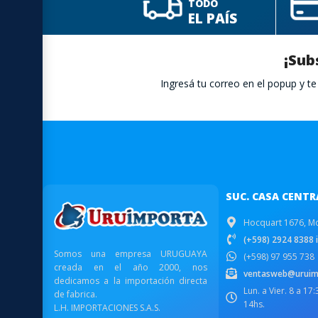
TODO
EL PAÍS
¡Sub
Ingresá tu correo en el popup y 
SUC. CASA CENTR
Hocquart 1676, M
(+598) 2924 8388 i
Somos una empresa URUGUAYA
(+598) 97 955 738
creada en el año 2000, nos
ventasweb@uruim
dedicamos a la importación directa
Lun. a Vier. 8 a 17
de fabrica.
14hs.
L.H. IMPORTACIONES S.A.S.