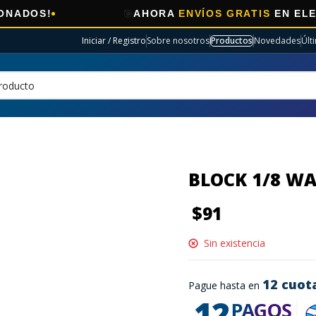
🎯
AHORA
ENVÍOS GRATIS
EN ELECTRO SE
Iniciar / Registro
Sobre nosotros
Productos
Novedades
Últ
BLOCK 1/8 W
$
91
Sin existencia
12 cuot
Pague hasta en