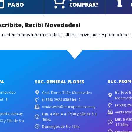
PAGO
COMPRAR?
scribite, Recibí Novedades!
te mantendremos informado de las últimas novedades y promociones.
AL
SUC. GENERAL FLORES
SUC. PROP
ontevideo
Bv. José B
Gral. Flores 3194, Montevideo
Montevid
nt. 1
(+598) 2924 8388 Int. 2
(+598) 292
ventasweb@uruimporta.com.uy
ventaswe
porta.com.uy
Lun. a Vier. 8 a 17:30 y Sáb de 8 a
Lun. a Vie
16hs.
:30 y Sáb de 8 a
17:30hs.
Domingos de 8 a 16hs.
Domingos 