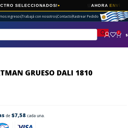
🛒
LECCIONADOS!
AHORA
ENVÍOS GRATIS
E
imos ingresos
Trabajá con nosotros
Contacto
Rastrear Pedido
0
$
ATMAN GRUESO DALI 1810
as
$7,58
de
cada una.