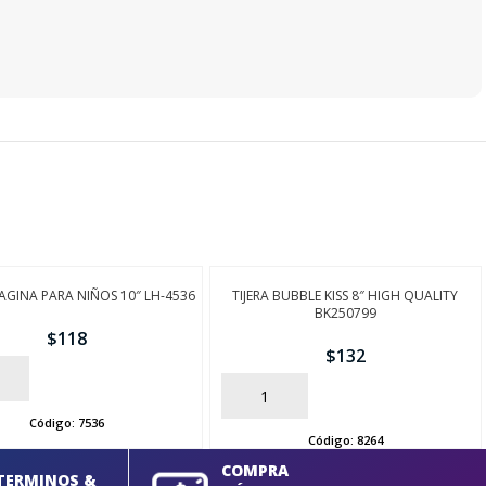
AGINA PARA NIÑOS 10″ LH-4536
TIJERA BUBBLE KISS 8″ HIGH QUALITY
BK250799
$
118
$
132
AÑADIR
Código:
7536
Código:
8264
COMPRA
TERMINOS &