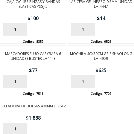
CAJA C/CLIPS-PINZAS Y BANDAS
LAPICERA GEL NEGRO 0.5MM UNIDAD
ELASTICAS YSGJ-5
LH-4447
$
100
$
14
AÑADIR
AÑADIR
Código:
8359
Código:
9526
MARCADORES FLUO CAPYBARA 6
MOCHILA 40X30CM GRIS SHAOLONG
UNIDADES BLISTER LH4443
LH-4959
$
77
$
625
AÑADIR
AÑADIR
Código:
7511
Código:
7707
SELLADORA DE BOLSAS 400MM LH-612
$
1.888
AÑADIR