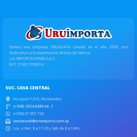
Somos una empresa URUGUAYA creada en el año 2000, nos
dedicamos a la importación directa de fabrica.
L.H. IMPORTACIONES S.A.S.
RUT: 216517090014
SUC. CASA CENTRAL
Hocquart 1676, Montevideo
(+598) 2924 8388 int. 1
(+598) 97 955 738
ventasweb@uruimporta.com.uy
Lun. a Vier. 8 a 17:30 y Sáb de 8 a 14hs.