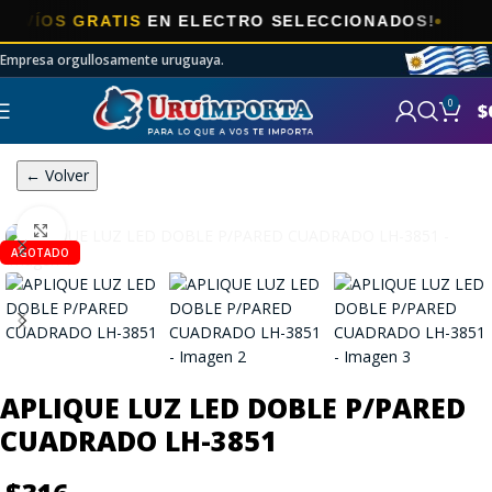
ÍOS GRATIS
EN ELECTRO SELECCIONADOS!
Empresa orgullosamente uruguaya.
0
$
← Volver
Click to enlarge
AGOTADO
APLIQUE LUZ LED DOBLE P/PARED
CUADRADO LH-3851