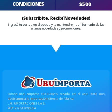
CONDICIONES
$500
¡Subscribite, Recibí Novedades!
Ingresá tu correo en el popup y te mantendremos informado de las
últimas novedades y promociones.
Somos una empresa URUGUAYA creada en el año 2000, nos
dedicamos a la importación directa de fabrica.
L.H. IMPORTACIONES S.A.S.
RUT: 216517090014