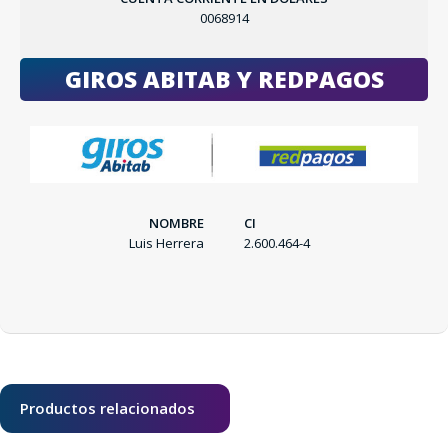
0068914
SEGUÍ COMPRANDO
GIROS ABITAB Y REDPAGOS
FINALIZÁ TU COMPRA
NOMBRE
CI
Luis Herrera
2.600.464-4
Productos relacionados