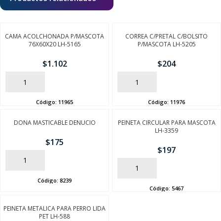
CAMA ACOLCHONADA P/MASCOTA
CORREA C/PRETAL C/BOLSITO
76X60X20 LH-5165
P/MASCOTA LH-5205
$
1.102
$
204
AÑADIR
AÑADIR
Código:
11965
Código:
11976
DONA MASTICABLE DENUCIO
PEINETA CIRCULAR PARA MASCOTA
LH-3359
$
175
$
197
AÑADIR
AÑADIR
Código:
8239
Código:
5467
PEINETA METALICA PARA PERRO LIDA
PET LH-588