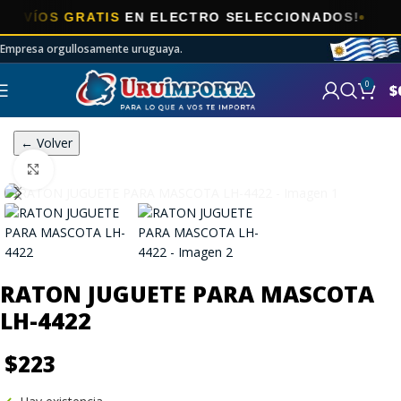
OS GRATIS
EN ELECTRO SELECCIONADOS!
Empresa orgullosamente uruguaya.
0
$
← Volver
Click to enlarge
RATON JUGUETE PARA MASCOTA
LH-4422
$
223