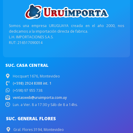
Somos una empresa URUGUAYA creada en el año 2000, nos
dedicamos a la importación directa de fabrica.
L.H. IMPORTACIONES S.A.S.
RUT: 216517090014
SUC. CASA CENTRAL
Hocquart 1676, Montevideo
(+598) 2924 8388 int. 1
(+598) 97 955 738
ventasweb@uruimporta.com.uy
Lun. a Vier. 8 a 17:30 y Sáb de 8 a 14hs.
SUC. GENERAL FLORES
Gral. Flores 3194, Montevideo