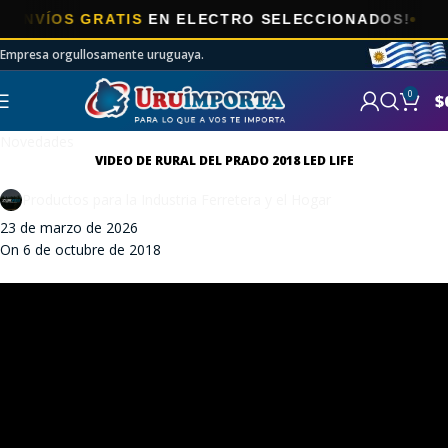
NVÍOS GRATIS
EN ELECTRO SELECCIONADOS!
Empresa orgullosamente uruguaya.
0
$
Novedades
VIDEO DE RURAL DEL PRADO 2018 LED LIFE
Productos para la Industria Ferretera y el Hogar
23 de marzo de 2026
On 6 de octubre de 2018