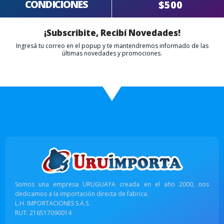
CONDICIONES
$500
¡Subscribite, Recibí Novedades!
Ingresá tu correo en el popup y te mantendremos informado de las
últimas novedades y promociones.
Somos una empresa URUGUAYA creada en el año 2000, nos
dedicamos a la importación directa de fabrica.
L.H. IMPORTACIONES S.A.S.
RUT: 216517090014