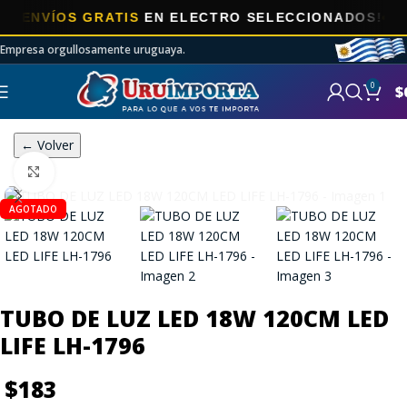
VÍOS GRATIS
EN ELECTRO SELECCIONADOS!
Empresa orgullosamente uruguaya.
0
$
← Volver
Click to enlarge
AGOTADO
TUBO DE LUZ LED 18W 120CM LED
LIFE LH-1796
$
183