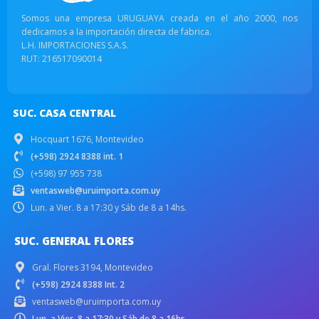
Somos una empresa URUGUAYA creada en el año 2000, nos
dedicamos a la importación directa de fabrica.
L.H. IMPORTACIONES S.A.S.
RUT: 216517090014
SUC. CASA CENTRAL
Hocquart 1676, Montevideo
(+598) 2924 8388 int. 1
(+598) 97 955 738
ventasweb@uruimporta.com.uy
Lun. a Vier. 8 a 17:30 y Sáb de 8 a 14hs.
SUC. GENERAL FLORES
Gral. Flores 3194, Montevideo
(+598) 2924 8388 Int. 2
ventasweb@uruimporta.com.uy
Lun. a Vier. 8 a 17:30 y Sáb de 8 a 16hs.