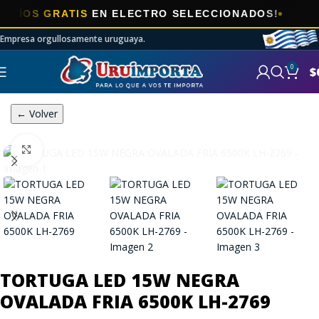
OS GRATIS
EN ELECTRO SELECCIONADOS!
Empresa orgullosamente uruguaya.
0
$
← Volver
Click to enlarge
TORTUGA LED 15W NEGRA
OVALADA FRIA 6500K LH-2769