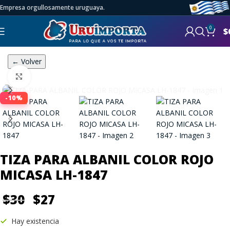
Empresa orgullosamente uruguaya.
0
$
← Volver
Click to enlarge
-10%
TIZA PARA ALBANIL COLOR ROJO
MICASA LH-1847
$
30
$
27
Hay existencia