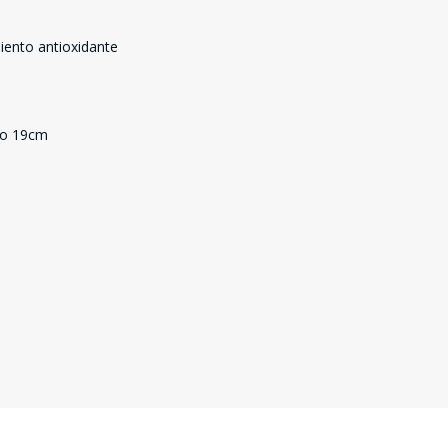
iento antioxidante
rgo 19cm
SEGUÍ COMPRANDO
FINALIZÁ TU COMPRA