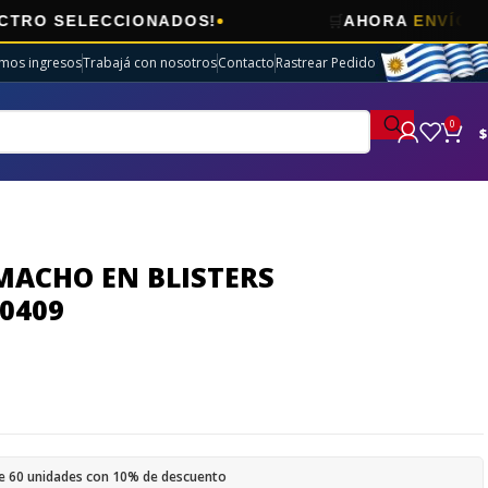
🛒
ECCIONADOS!
AHORA
ENVÍOS GRATIS
E
imos ingresos
Trabajá con nosotros
Contacto
Rastrear Pedido
0
$
MACHO EN BLISTERS
0409
e 60 unidades con 10% de descuento