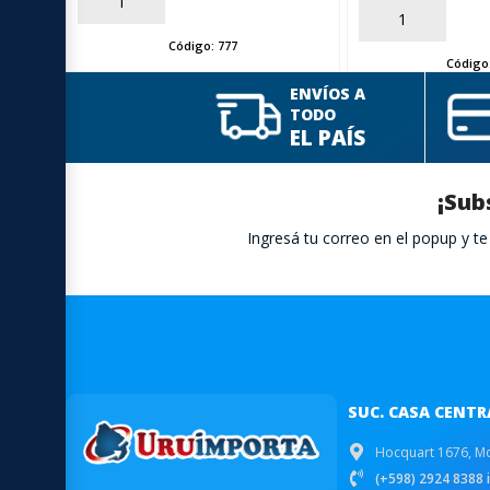
AÑADIR
AÑADIR
Código:
777
Código
ENVÍOS A
TODO
EL PAÍS
¡Sub
Ingresá tu correo en el popup y 
SUC. CASA CENTR
Hocquart 1676, M
(+598) 2924 8388 i