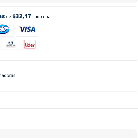
as
$32,17
de
cada una.
onadoras