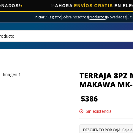
🎯
AHORA
ENVÍOS GRATIS
EN ELECTRO SEL
Iniciar / Registro
Sobre nosotros
Productos
Novedades
Últ
TERRAJA 8PZ 
MAKAWA MK-
$
386
Sin existencia
DESCUENTO POR CAJA: Caja d