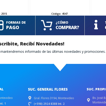
AÑADIR
:
2515
Código:
4547
FORMAS DE
¿CÓMO
PAGO
COMPRAR?
scribite, Recibí Novedades!
te mantendremos informado de las últimas novedades y promociones.
AL
SUC. GENERAL FLORES
SUC. PROP
ontevideo
Bv. José B
Gral. Flores 3194, Montevideo
Montevid
nt. 1
(+598) 2924 8388 Int. 2