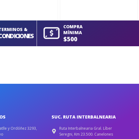
COMPRA
TERMINOS &
MÍNIMA
CONDICIONES
$500
IOS
SUC. RUTA INTERBALNEARIA
atlle y Ordóñez 3293,
Ruta Interbalnearia Gral. Líber
eo
Seregni, Km 23.500. Canelones