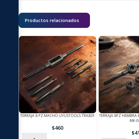
Productos relacionados
TERRAJA 8 PZ MACHO UYUSTOOLS TRA801
TERRAJA 8PZ HEMBRA 
MK-0
$
460
$
4