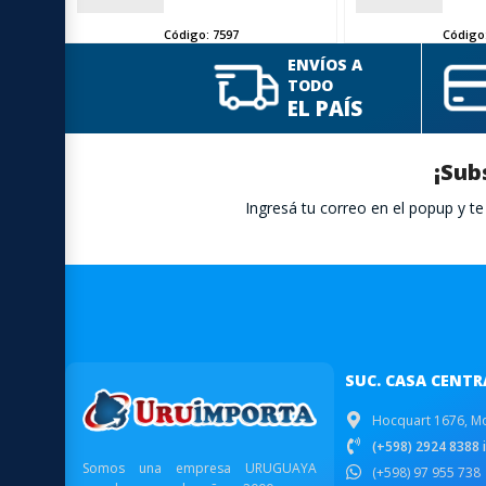
Código:
7597
Código
ENVÍOS A
TODO
EL PAÍS
¡Sub
Ingresá tu correo en el popup y 
SUC. CASA CENTR
Hocquart 1676, M
(+598) 2924 8388 i
Somos una empresa URUGUAYA
(+598) 97 955 738