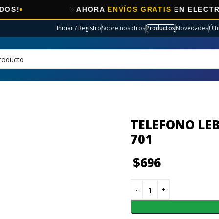
🎯
AHORA
ENVÍOS GRATIS
EN ELECTRO SELEC
Iniciar / Registro
Sobre nosotros
Productos
Novedades
Últ
TELEFONO LEB
701
$
696