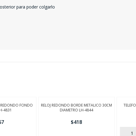
FINALIZÁ TU COMPRA
posterior para poder colgarlo
R REDONDO FONDO
RELOJ REDONDO BORDE METALICO 30CM
TELEF
H-4831
DIAMETRO LH-4844
67
$
418
AÑADIR
AÑADIR