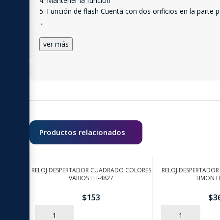
4. Mantener la función
5. Función de flash Cuenta con dos orificios en la parte 
...
ver más
Productos relacionados
RELOJ DESPERTADOR CUADRADO COLORES
RELOJ DESPERTADO
VARIOS LH-4827
TIMON L
$
153
$
3
AÑADIR
AÑADIR