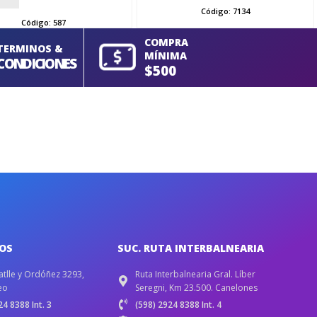
Código:
7134
Código:
587
COMPRA
TERMINOS &
MÍNIMA
CONDICIONES
$500
IOS
SUC. RUTA INTERBALNEARIA
atlle y Ordóñez 3293,
Ruta Interbalnearia Gral. Líber
eo
Seregni, Km 23.500. Canelones
4 8388 Int. 3
(598) 2924 8388 Int. 4