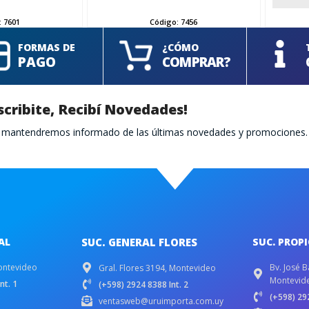
:
7601
Código:
7456
FORMAS DE
¿CÓMO
PAGO
COMPRAR?
scribite, Recibí Novedades!
te mantendremos informado de las últimas novedades y promociones.
AL
SUC. GENERAL FLORES
SUC. PROP
ontevideo
Bv. José B
Gral. Flores 3194, Montevideo
Montevid
nt. 1
(+598) 2924 8388 Int. 2
(+598) 292
ventasweb@uruimporta.com.uy