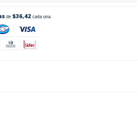
as
$36,42
de
cada una.