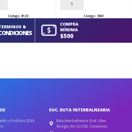
AÑADIR
Código:
8123
Código:
3061
COMPRA
TERMINOS &
MÍNIMA
CONDICIONES
$500
IOS
SUC. RUTA INTERBALNEARIA
atlle y Ordóñez 3293,
Ruta Interbalnearia Gral. Líber
eo
Seregni, Km 23.500. Canelones