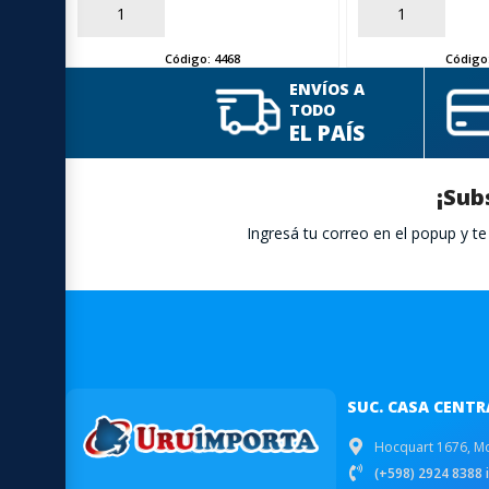
AÑADIR
AÑADIR
Código:
4468
Código
ENVÍOS A
TODO
EL PAÍS
¡Sub
Ingresá tu correo en el popup y 
SUC. CASA CENTR
Hocquart 1676, M
(+598) 2924 8388 i