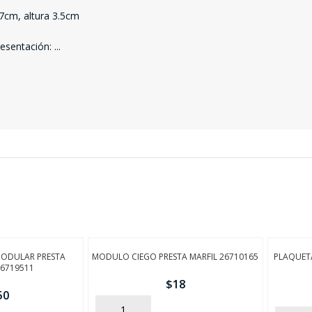
FINALIZÁ TU COMPRA
17cm, altura 3.5cm
Presentación:
...
 MODULAR PRESTA
MODULO CIEGO PRESTA MARFIL 26710165
PLAQUETA
6719511
$
18
50
AÑADIR