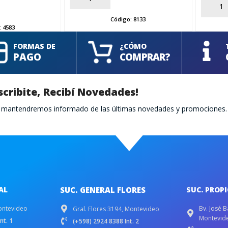
AÑADIR
Código:
8133
:
4583
FORMAS DE
¿CÓMO
PAGO
COMPRAR?
scribite, Recibí Novedades!
te mantendremos informado de las últimas novedades y promociones.
AL
SUC. GENERAL FLORES
SUC. PROP
ontevideo
Bv. José B
Gral. Flores 3194, Montevideo
Montevid
nt. 1
(+598) 2924 8388 Int. 2