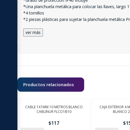
*Grado de protección IP40 Incluye
*Una planchuela metálica para colocar las llaves, largo 
*4 tornillos
*2 piezas plásticas para sujetar la planchuela metálica 
ver más
Productos relacionados
CABLE 1X1MM 10 METROS BLANCO
CAJA EXTERIOR 4
CABLINUR FLCO1B10
BLANCO 2
$
117
$
1