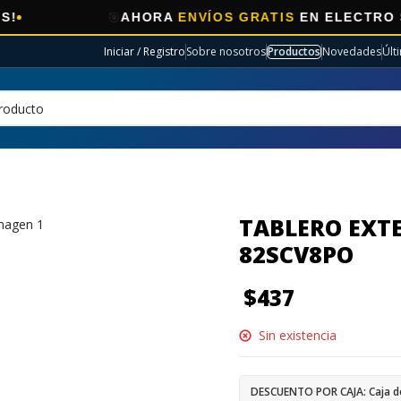
🎯
AHORA
ENVÍOS GRATIS
EN ELECTRO SELECC
Iniciar / Registro
Sobre nosotros
Productos
Novedades
Últ
TABLERO EXT
82SCV8PO
$
437
Sin existencia
DESCUENTO POR CAJA: Caja d