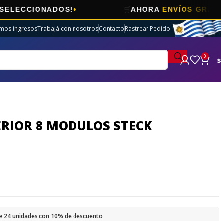
🛒
IONADOS!
AHORA
ENVÍOS GRATIS
EN EL
imos ingresos
Trabajá con nosotros
Contacto
Rastrear Pedido
0
$
ERIOR 8 MODULOS STECK
e 24 unidades con 10% de descuento