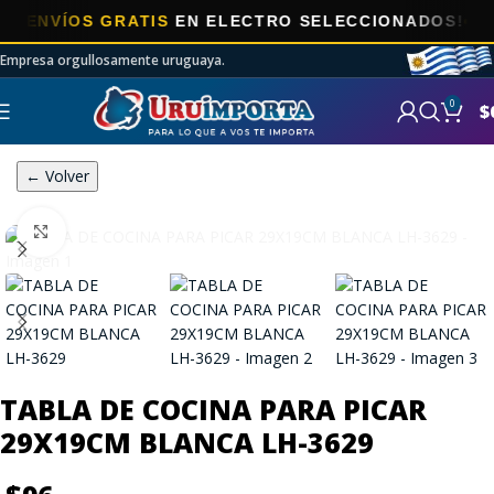
NVÍOS GRATIS
EN ELECTRO SELECCIONADOS!
Empresa orgullosamente uruguaya.
0
$
← Volver
Click to enlarge
TABLA DE COCINA PARA PICAR
29X19CM BLANCA LH-3629