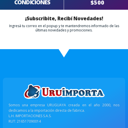
CONDICIONES
$500
¡Subscribite, Recibí Novedades!
Ingresá tu correo en el popup y te mantendremos informado de las
últimas novedades y promociones.
Somos una empresa URUGUAYA creada en el año 2000, nos
dedicamos a la importación directa de fabrica.
L.H. IMPORTACIONES S.A.S.
RUT: 216517090014