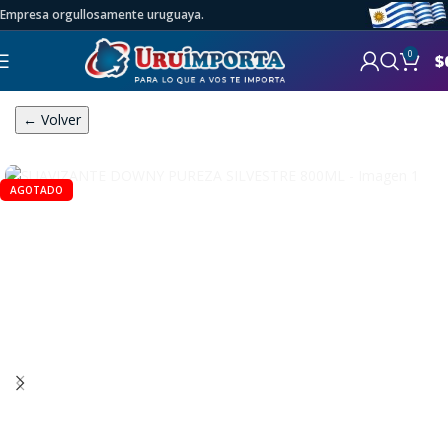
Empresa orgullosamente uruguaya.
0
$
← Volver
AGOTADO