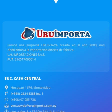
Somos una empresa URUGUAYA creada en el año 2000, nos
dedicamos a la importación directa de fabrica.
L.H. IMPORTACIONES S.A.S.
RUT: 216517090014
SUC. CASA CENTRAL
Hocquart 1676, Montevideo
(+598) 2924 8388 int. 1
(+598) 97 955 738
ventasweb@uruimporta.com.uy
Lun. a Vier. 8 a 17:30 y Sáb de 8 a 14hs.