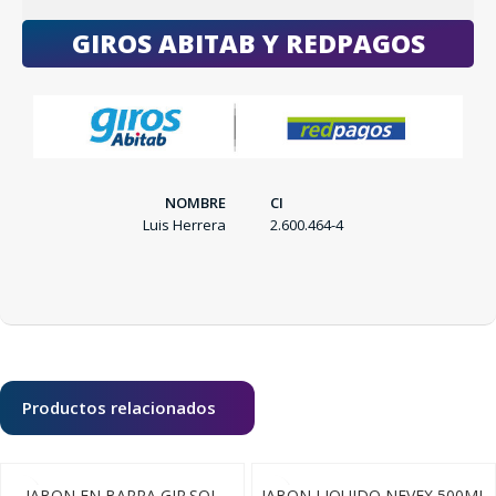
SEGUÍ COMPRANDO
GIROS ABITAB Y REDPAGOS
FINALIZÁ TU COMPRA
NOMBRE
CI
Luis Herrera
2.600.464-4
Productos relacionados
JABON EN BARRA GIR.SOL
JABON LIQUIDO NEVEX 500ML