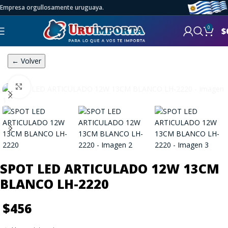
Empresa orgullosamente uruguaya.
0
$
← Volver
Click to enlarge
SPOT LED ARTICULADO 12W 13CM
BLANCO LH-2220
$
456