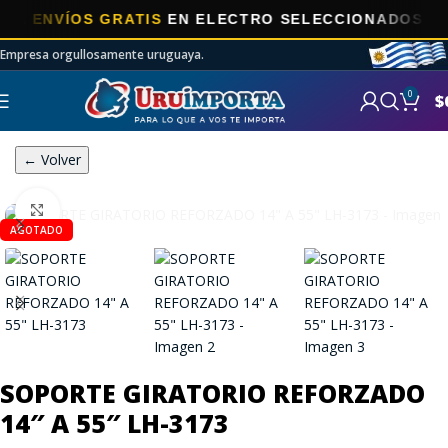
ENVÍOS GRATIS
EN ELECTRO SELECCIONADOS!
Empresa orgullosamente uruguaya.
0
$
← Volver
Click to enlarge
AGOTADO
SOPORTE GIRATORIO REFORZADO
14″ A 55″ LH-3173