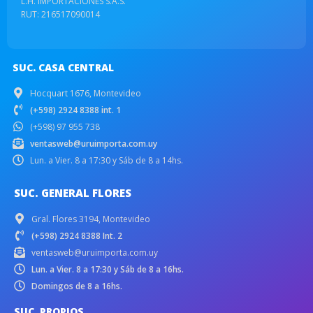
L.H. IMPORTACIONES S.A.S.
RUT: 216517090014
SUC. CASA CENTRAL
Hocquart 1676, Montevideo
(+598) 2924 8388 int. 1
(+598) 97 955 738
ventasweb@uruimporta.com.uy
Lun. a Vier. 8 a 17:30 y Sáb de 8 a 14hs.
SUC. GENERAL FLORES
Gral. Flores 3194, Montevideo
(+598) 2924 8388 Int. 2
ventasweb@uruimporta.com.uy
Lun. a Vier. 8 a 17:30 y Sáb de 8 a 16hs.
Domingos de 8 a 16hs.
SUC. PROPIOS