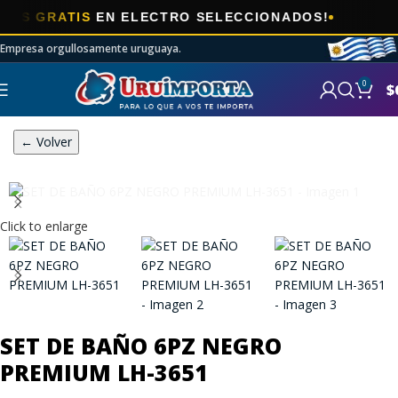
🎯
 GRATIS
EN ELECTRO SELECCIONADOS!
Empresa orgullosamente uruguaya.
0
$
← Volver
Click to enlarge
SET DE BAÑO 6PZ NEGRO
PREMIUM LH-3651