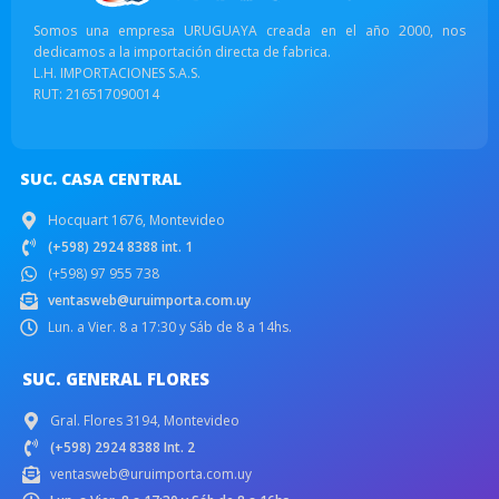
Somos una empresa URUGUAYA creada en el año 2000, nos
dedicamos a la importación directa de fabrica.
L.H. IMPORTACIONES S.A.S.
RUT: 216517090014
SUC. CASA CENTRAL
Hocquart 1676, Montevideo
(+598) 2924 8388 int. 1
(+598) 97 955 738
ventasweb@uruimporta.com.uy
Lun. a Vier. 8 a 17:30 y Sáb de 8 a 14hs.
SUC. GENERAL FLORES
Gral. Flores 3194, Montevideo
(+598) 2924 8388 Int. 2
ventasweb@uruimporta.com.uy