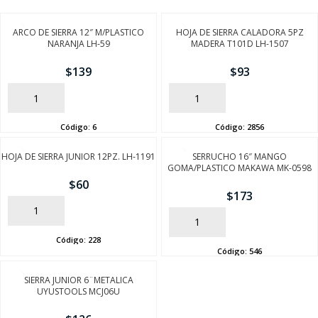
ARCO DE SIERRA 12″ M/PLASTICO
HOJA DE SIERRA CALADORA 5PZ
NARANJA LH-59
MADERA T101D LH-1507
$
139
$
93
AÑADIR
AÑADIR
Código:
6
Código:
2856
HOJA DE SIERRA JUNIOR 12PZ. LH-1191
SERRUCHO 16″ MANGO
GOMA/PLASTICO MAKAWA MK-0598
$
60
$
173
AÑADIR
AÑADIR
Código:
228
Código:
546
SIERRA JUNIOR 6¨METALICA
UYUSTOOLS MCJ06U