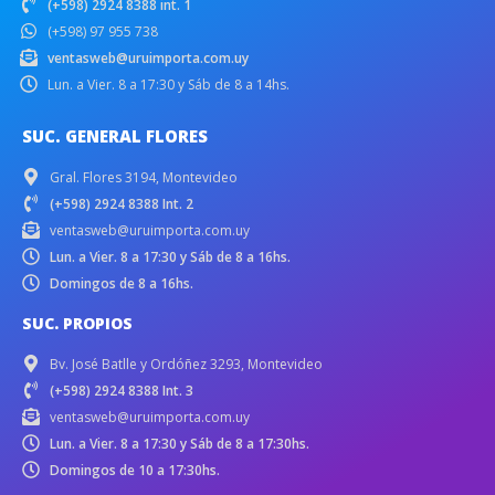
(+598) 2924 8388 int. 1
(+598) 97 955 738
ventasweb@uruimporta.com.uy
Lun. a Vier. 8 a 17:30 y Sáb de 8 a 14hs.
SUC. GENERAL FLORES
Gral. Flores 3194, Montevideo
(+598) 2924 8388 Int. 2
ventasweb@uruimporta.com.uy
Lun. a Vier. 8 a 17:30 y Sáb de 8 a 16hs.
Domingos de 8 a 16hs.
SUC. PROPIOS
Bv. José Batlle y Ordóñez 3293, Montevideo
(+598) 2924 8388 Int. 3
ventasweb@uruimporta.com.uy
Lun. a Vier. 8 a 17:30 y Sáb de 8 a 17:30hs.
Domingos de 10 a 17:30hs.