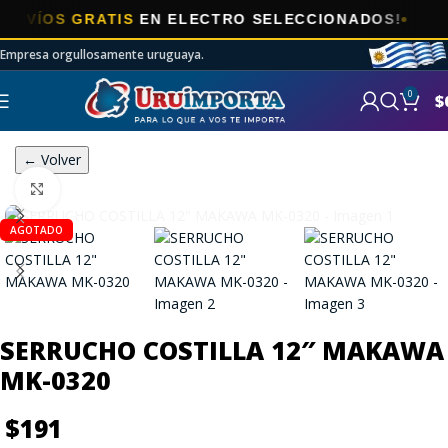
ÍOS GRATIS
EN ELECTRO SELECCIONADOS!
Empresa orgullosamente uruguaya.
0
$
← Volver
Click to enlarge
AGOTADO
SERRUCHO COSTILLA 12″ MAKAWA
MK-0320
$
191