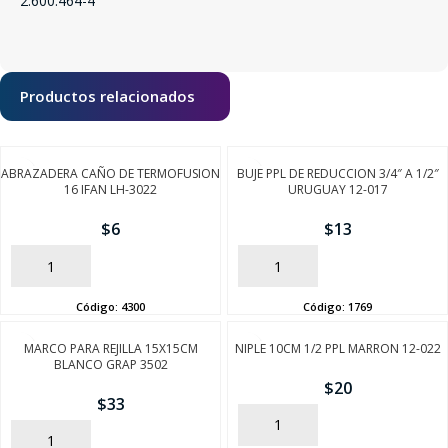
2.600.464-4
Productos relacionados
ABRAZADERA CAÑO DE TERMOFUSION
BUJE PPL DE REDUCCION 3/4″ A 1/2″
16 IFAN LH-3022
URUGUAY 12-017
$
6
$
13
AÑADIR
AÑADIR
Código:
4300
Código:
1769
MARCO PARA REJILLA 15X15CM
NIPLE 10CM 1/2 PPL MARRON 12-022
BLANCO GRAP 3502
$
20
$
33
AÑADIR
AÑADIR