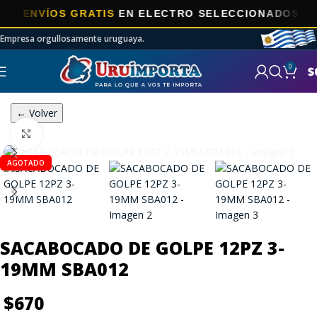
ENVÍOS GRATIS
EN ELECTRO SELECCIONADOS!
Empresa orgullosamente uruguaya.
0
$
← Volver
Click to enlarge
AGOTADO
SACABOCADO DE GOLPE 12PZ 3-
19MM SBA012
$
670