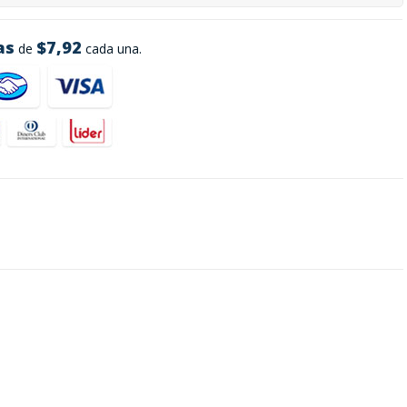
as
$7,92
de
cada una.