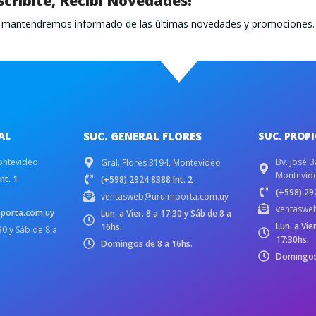
scribite, Recibí Novedades!
te mantendremos informado de las últimas novedades y promociones.
AL
SUC. GENERAL FLORES
SUC. PROP
ontevideo
Bv. José B
Gral. Flores 3194, Montevideo
Montevid
nt. 1
(+598) 2924 8388 Int. 2
(+598) 292
ventasweb@uruimporta.com.uy
ventaswe
porta.com.uy
Lun. a Vier. 8 a 17:30 y Sáb de 8 a
Lun. a Vie
16hs.
:30 y Sáb de 8 a
17:30hs.
Domingos de 8 a 16hs.
Domingos 