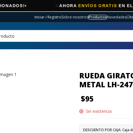
🎯
S!
AHORA
ENVÍOS GRATIS
EN ELECTRO 
Iniciar / Registro
Sobre nosotros
Productos
Novedades
Últ
RUEDA GIRATO
METAL LH-247
$
95
Sin existencia
DESCUENTO POR CAJA: Caja d