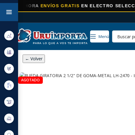
⚡
AHORA
ENVÍOS GRATIS
EN ELECTRO SELECCIONADO
Menú
← Volver
AGOTADO