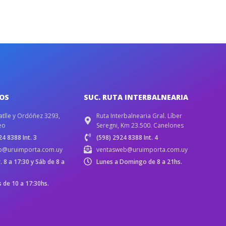
IOS
SUC. RUTA INTERBALNEARIA
atlle y Ordóñez 3293,
Ruta Interbalnearia Gral. Líber
eo
Seregni, Km 23.500. Canelones
4 8388 Int. 3
(598) 2924 8388 Int. 4
b@uruimporta.com.uy
ventasweb@uruimporta.com.uy
r. 8 a 17:30 y Sáb de 8 a
Lunes a Domingo de 8 a 21hs.
de 10 a 17:30hs.