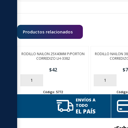
Productos relacionados
RODILLO NAILON 25X40MM P/PORTON
RODILLO NAILON 3
CORREDIZO LH-3382
CORREDIZO
$
42
$
7
AÑADIR
AÑADIR
Código:
5772
Código
ENVÍOS A
TODO
EL PAÍS