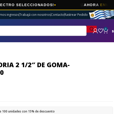
🛒
SELECCIONADOS!
AHORA
ENVÍOS GRATI
imos ingresos
Trabajá con nosotros
Contacto
Rastrear Pedido
0
$
RIA 2 1/2″ DE GOMA-
0
e 100 unidades con 15% de descuento