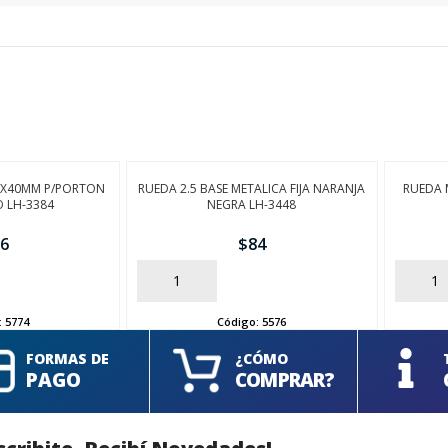
8X40MM P/PORTON
RUEDA 2.5 BASE METALICA FIJA NARANJA
RUEDA 
 LH-3384
NEGRA LH-3448
6
$
84
AÑADIR
AÑADIR
:
5774
Código:
5576
FORMAS DE
¿CÓMO
PAGO
COMPRAR?