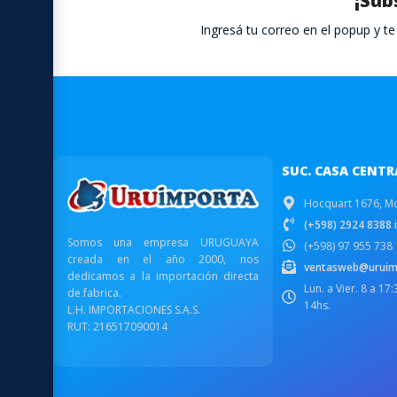
¡Sub
Ingresá tu correo en el popup y 
SUC. CASA CENTR
Hocquart 1676, M
(+598) 2924 8388 i
Somos una empresa URUGUAYA
(+598) 97 955 738
creada en el año 2000, nos
ventasweb@uruim
dedicamos a la importación directa
Lun. a Vier. 8 a 17
de fabrica.
14hs.
L.H. IMPORTACIONES S.A.S.
RUT: 216517090014