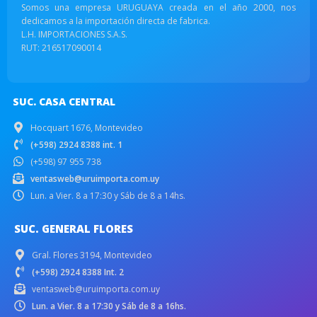
Somos una empresa URUGUAYA creada en el año 2000, nos
dedicamos a la importación directa de fabrica.
L.H. IMPORTACIONES S.A.S.
RUT: 216517090014
SUC. CASA CENTRAL
Hocquart 1676, Montevideo
(+598) 2924 8388 int. 1
(+598) 97 955 738
ventasweb@uruimporta.com.uy
Lun. a Vier. 8 a 17:30 y Sáb de 8 a 14hs.
SUC. GENERAL FLORES
Gral. Flores 3194, Montevideo
(+598) 2924 8388 Int. 2
ventasweb@uruimporta.com.uy
Lun. a Vier. 8 a 17:30 y Sáb de 8 a 16hs.