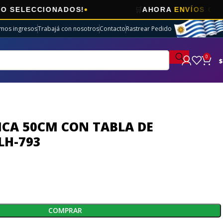
🛒
CIONADOS!
AHORA
ENVÍOS GRATIS
EN E
imos ingresos
Trabajá con nosotros
Contacto
Rastrear Pedido
0
$
ICA 50CM CON TABLA DE
LH-793
COMPRAR