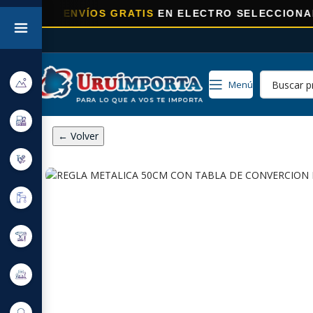
A
ENVÍOS GRATIS
EN ELECTRO SELECCIONADOS!
Menú
← Volver