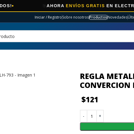
🎯
AHORA
ENVÍOS GRATIS
EN ELECTRO SELEC
Iniciar / Registro
Sobre nosotros
Productos
Novedades
Últ
REGLA METAL
CONVERCION 
$
121