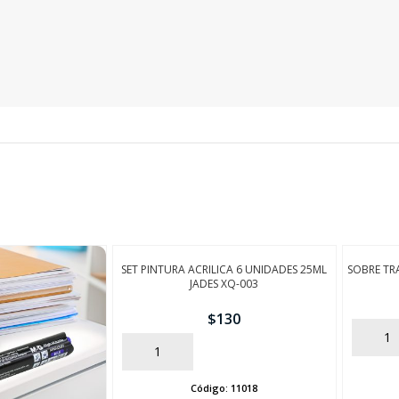
SEGUÍ COMPRANDO
FINALIZÁ TU COMPRA
SET PINTURA ACRILICA 6 UNIDADES 25ML
SOBRE TR
JADES XQ-003
$
130
AÑADIR
AÑADIR
Código:
11018