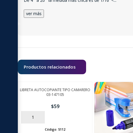
De 4´´ a 20´´ la medida más chica es de 1/16´´<
...
ver más
Productos relacionados
LIBRETA AUTOCOPIANTE TIPO CAMARERO
03-147105
$
59
AÑADIR
Código:
5112