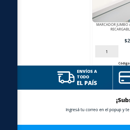
MARCADOR JUMBO 
RECARGABL
$
2
AÑADIR
Código
ENVÍOS A
TODO
EL PAÍS
¡Sub
Ingresá tu correo en el popup y 