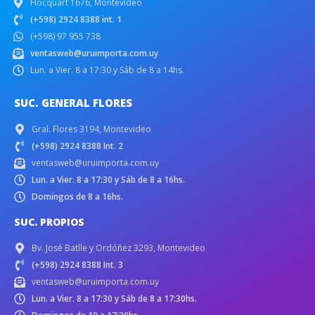
Hocquart 1676, Montevideo
(+598) 2924 8388 int. 1
(+598) 97 955 738
ventasweb@uruimporta.com.uy
Lun. a Vier. 8 a 17:30 y Sáb de 8 a 14hs.
SUC. GENERAL FLORES
Gral. Flores 3194, Montevideo
(+598) 2924 8388 Int. 2
ventasweb@uruimporta.com.uy
Lun. a Vier. 8 a 17:30 y Sáb de 8 a 16hs.
Domingos de 8 a 16hs.
SUC. PROPIOS
Bv. José Batlle y Ordóñez 3293, Montevideo
(+598) 2924 8388 Int. 3
ventasweb@uruimporta.com.uy
Lun. a Vier. 8 a 17:30 y Sáb de 8 a 17:30hs.