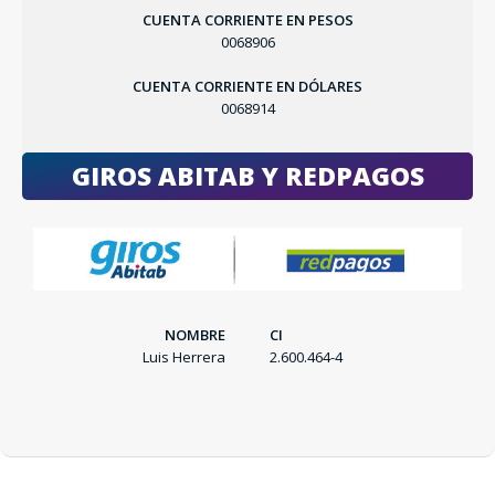
CUENTA CORRIENTE EN PESOS
0068906
CUENTA CORRIENTE EN DÓLARES
0068914
GIROS ABITAB Y REDPAGOS
SEGUÍ COMPRANDO
FINALIZÁ TU COMPRA
NOMBRE
CI
Luis Herrera
2.600.464-4