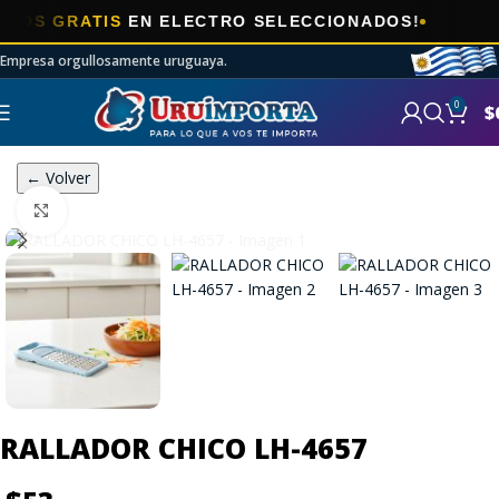
🎯
 GRATIS
EN ELECTRO SELECCIONADOS!
Empresa orgullosamente uruguaya.
0
$
← Volver
Click to enlarge
RALLADOR CHICO LH-4657