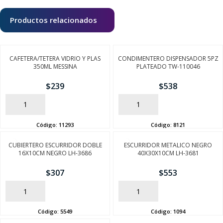
Productos relacionados
CAFETERA/TETERA VIDRIO Y PLAS
CONDIMENTERO DISPENSADOR 5PZ
350ML MESSINA
PLATEADO TW-110046
$
239
$
538
AÑADIR
AÑADIR
Código:
11293
Código:
8121
CUBIERTERO ESCURRIDOR DOBLE
ESCURRIDOR METALICO NEGRO
16X10CM NEGRO LH-3686
40X30X10CM LH-3681
$
307
$
553
AÑADIR
AÑADIR
Código:
5549
Código:
1094