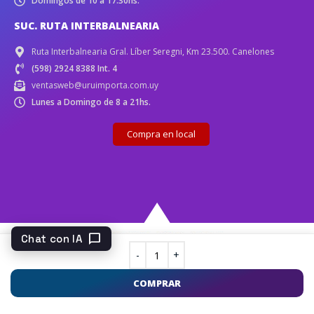
Domingos de 10 a 17:30hs.
SUC. RUTA INTERBALNEARIA
Ruta Interbalnearia Gral. Líber Seregni, Km 23.500. Canelones
(598) 2924 8388 Int. 4
ventasweb@uruimporta.com.uy
Lunes a Domingo de 8 a 21hs.
Compra en local
chat_bubble
Chat con IA
COMPRAR