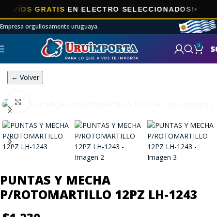
ÍOS GRATIS
EN ELECTRO SELECCIONADOS!
Empresa orgullosamente uruguaya.
0
$
← Volver
Click to enlarge
PUNTAS Y MECHA
P/ROTOMARTILLO 12PZ LH-1243