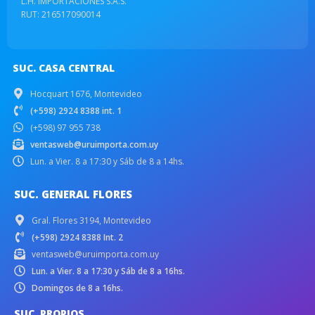
L.H. IMPORTACIONES S.A.S.
RUT: 216517090014
SUC. CASA CENTRAL
Hocquart 1676, Montevideo
(+598) 2924 8388 int. 1
(+598) 97 955 738
ventasweb@uruimporta.com.uy
Lun. a Vier. 8 a 17:30 y Sáb de 8 a 14hs.
SUC. GENERAL FLORES
Gral. Flores 3194, Montevideo
(+598) 2924 8388 Int. 2
ventasweb@uruimporta.com.uy
Lun. a Vier. 8 a 17:30 y Sáb de 8 a 16hs.
Domingos de 8 a 16hs.
SUC. PROPIOS