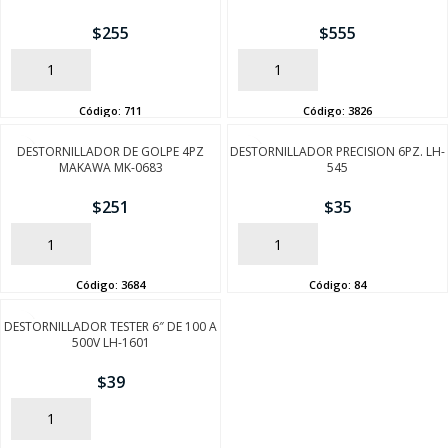
$
255
$
555
AÑADIR
AÑADIR
Código:
711
Código:
3826
DESTORNILLADOR DE GOLPE 4PZ
DESTORNILLADOR PRECISION 6PZ. LH-
MAKAWA MK-0683
545
$
251
$
35
AÑADIR
AÑADIR
Código:
3684
Código:
84
DESTORNILLADOR TESTER 6″ DE 100 A
500V LH-1601
$
39
AÑADIR