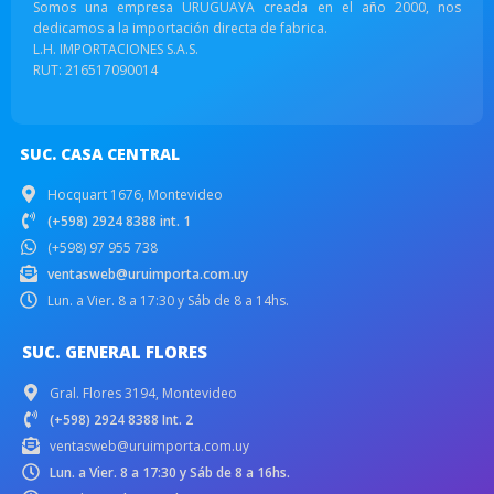
Somos una empresa URUGUAYA creada en el año 2000, nos
dedicamos a la importación directa de fabrica.
L.H. IMPORTACIONES S.A.S.
RUT: 216517090014
SUC. CASA CENTRAL
Hocquart 1676, Montevideo
(+598) 2924 8388 int. 1
(+598) 97 955 738
ventasweb@uruimporta.com.uy
Lun. a Vier. 8 a 17:30 y Sáb de 8 a 14hs.
SUC. GENERAL FLORES
Gral. Flores 3194, Montevideo
(+598) 2924 8388 Int. 2
ventasweb@uruimporta.com.uy
Lun. a Vier. 8 a 17:30 y Sáb de 8 a 16hs.