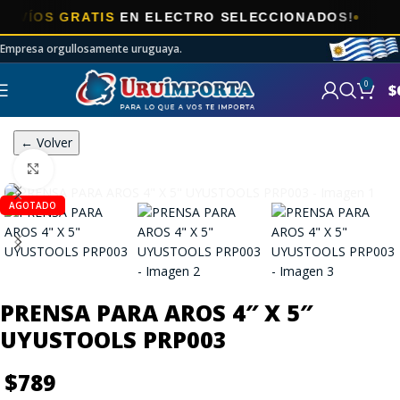
OS GRATIS
EN ELECTRO SELECCIONADOS!
Empresa orgullosamente uruguaya.
0
$
← Volver
Click to enlarge
AGOTADO
PRENSA PARA AROS 4″ X 5″
UYUSTOOLS PRP003
$
789