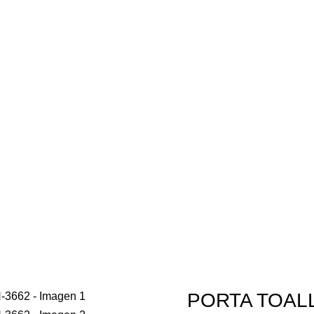
$
0
$
0
PORTA TOAL