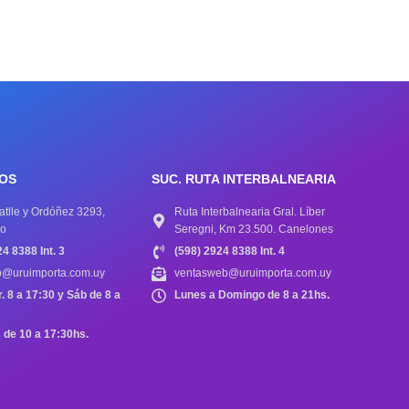
IOS
SUC. RUTA INTERBALNEARIA
atlle y Ordóñez 3293,
Ruta Interbalnearia Gral. Líber
eo
Seregni, Km 23.500. Canelones
4 8388 Int. 3
(598) 2924 8388 Int. 4
b@uruimporta.com.uy
ventasweb@uruimporta.com.uy
r. 8 a 17:30 y Sáb de 8 a
Lunes a Domingo de 8 a 21hs.
de 10 a 17:30hs.