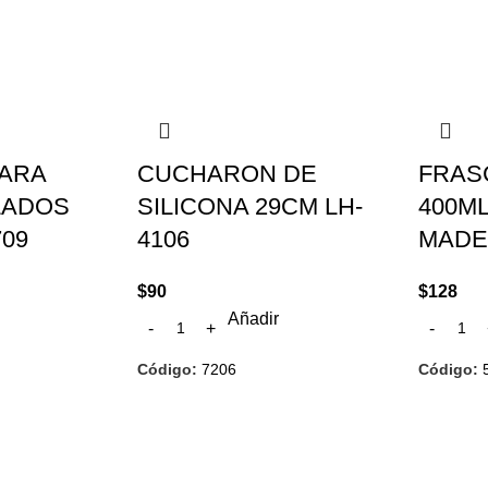
SEGUÍ COMPRANDO
FINALIZÁ TU COMPRA
ARA
CUCHARON DE
FRAS
LADOS
SILICONA 29CM LH-
400M
709
4106
MADE
$
90
$
128
Añadir
Código:
7206
Código: