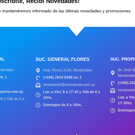
scribite, Recibí Novedades!
 te mantendremos informado de las últimas novedades y promociones.
AL
SUC. GENERAL FLORES
SUC. PROP
ntevideo
Bv. José B
Gral. Flores 3194, Montevideo
Montevid
nt. 1
(+598) 2924 8388 Int. 2
(+598) 292
ventasweb@uruimporta.com.uy
ventaswe
porta.com.uy
Lun. a Vier. 8 a 17:30 y Sáb de 8 a
Lun. a Vie
16hs.
:30 y Sáb de 8 a
17:30hs.
Domingos de 8 a 16hs.
Domingos 