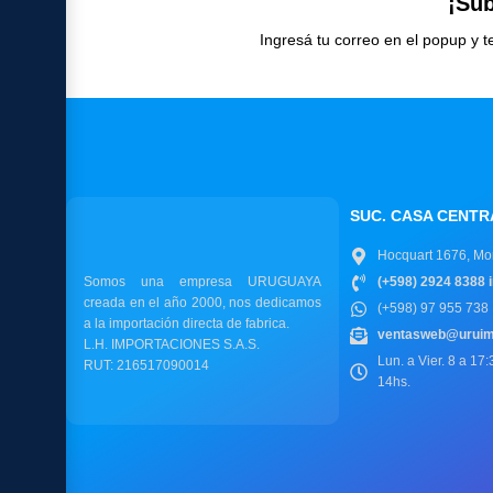
¡Sub
Ingresá tu correo en el popup y
SUC. CASA CENTR
Hocquart 1676, Mo
Somos una empresa URUGUAYA
(+598) 2924 8388 i
creada en el año 2000, nos dedicamos
(+598) 97 955 738
a la importación directa de fabrica.
ventasweb@uruim
L.H. IMPORTACIONES S.A.S.
Lun. a Vier. 8 a 17
RUT: 216517090014
14hs.