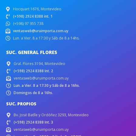
Hocquart 1676, Montevideo
(+598) 2924 8388 int. 1
(+598) 97 955 738
ventasweb@uruimporta.com.uy
Lun. a Vier. 8 a 17:30 y Sáb de 8 a 14hs.
SUC. GENERAL FLORES
Gral. Flores 3194, Montevideo
(+598) 2924 8388 Int. 2
ventasweb@uruimporta.com.uy
Lun. a Vier. 8 a 17:30 y Sáb de 8 a 16hs.
Domingos de 8 a 16hs.
SUC. PROPIOS
Bv. José Batlle y Ordóñez 3293, Montevideo
(+598) 2924 8388 Int. 3
ventasweb@uruimporta.com.uy