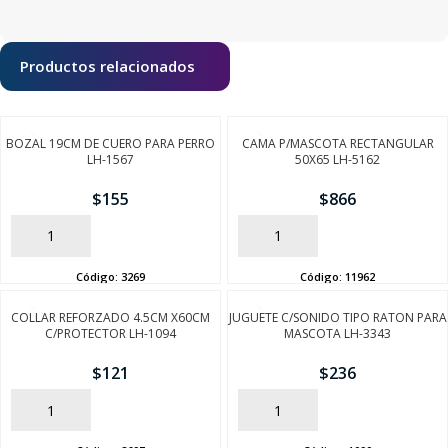
Productos relacionados
BOZAL 19CM DE CUERO PARA PERRO
CAMA P/MASCOTA RECTANGULAR
LH-1567
50X65 LH-5162
$
155
$
866
AÑADIR
AÑADIR
Código:
3269
Código:
11962
COLLAR REFORZADO 4.5CM X60CM
JUGUETE C/SONIDO TIPO RATON PARA
C/PROTECTOR LH-1094
MASCOTA LH-3343
$
121
$
236
AÑADIR
AÑADIR