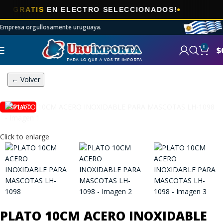
🎯
RATIS
EN ELECTRO SELECCIONADOS!
A
Empresa orgullosamente uruguaya.
0
$
← Volver
AGOTADO
Click to enlarge
PLATO 10CM ACERO INOXIDABLE