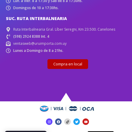
Lun. a Vier. 8 a 17:30 y Sáb de 8 a 17:30hs.
Domingos de 10 a 17:30hs.
SUC. RUTA INTERBALNEARIA
Ruta Interbalnearia Gral. Líber Seregni, Km 23.500. Canelones
(598) 2924 8388 Int. 4
ventasweb@uruimporta.com.uy
Lunes a Domingo de 8 a 21hs.
Compra en local