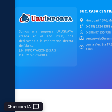
SUC. CASA CENTR
Hocquart 1676, M
(+598) 2924 8388 i
Somos una empresa URUGUAYA
(+598) 97 955 738
creada en el año 2000, nos
ventasweb@uruim
dedicamos a la importación directa
Lun. a Vier. 8 a 17
de fabrica.
14hs.
L.H. IMPORTACIONES S.A.S.
RUT: 216517090014
chat_bubble
Chat con IA