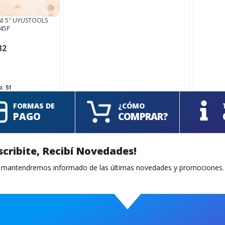
NI 5″ UYUSTOOLS
45P
32
o:
51
FORMAS DE
¿CÓMO
PAGO
COMPRAR?
scribite, Recibí Novedades!
te mantendremos informado de las últimas novedades y promociones.