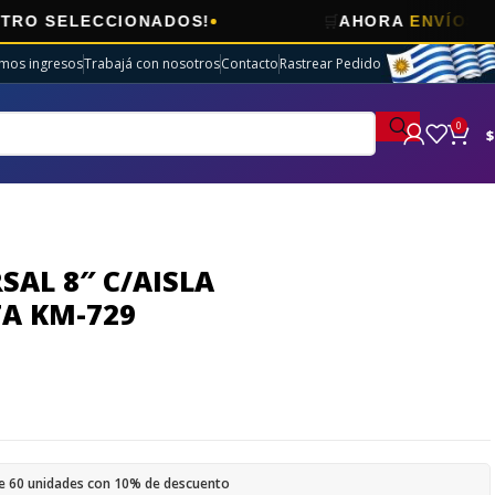
🛒
ECCIONADOS!
AHORA
ENVÍOS GRATIS
EN
imos ingresos
Trabajá con nosotros
Contacto
Rastrear Pedido
0
$
SAL 8″ C/AISLA
TA KM-729
e 60 unidades con 10% de descuento