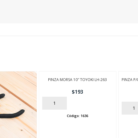
SEGUÍ COMPRANDO
FINALIZÁ TU COMPRA
PINZA MORSA 10″ TOYOKI LH-263
PINZA P
$
193
AÑADIR
AÑADIR
Código:
1636