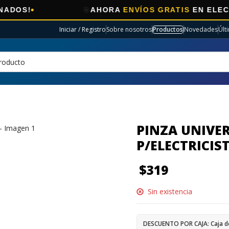
🎯
AHORA
ENVÍOS GRATIS
EN ELECTRO SEL
Iniciar / Registro
Sobre nosotros
Productos
Novedades
Últ
PINZA UNIVER
P/ELECTRICIS
$
319
Sin existencia
DESCUENTO POR CAJA: Caja d