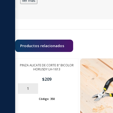
ver más
Productos relacionados
PINZA ALICATE DE CORTE 8″ BICOLOR
HORUSDY LH-1613
$
209
AÑADIR
Código:
350