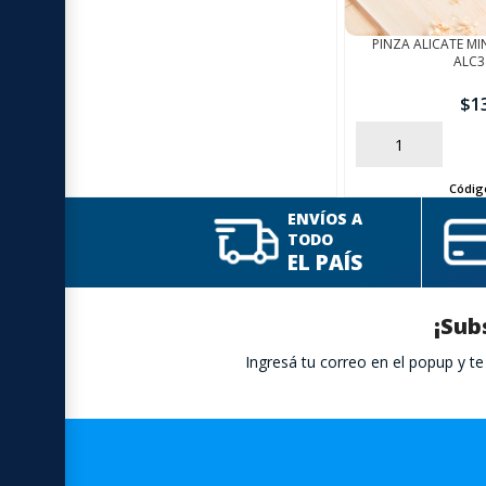
PINZA ALICATE MI
ALC3
$
1
AÑADIR
Códig
ENVÍOS A
TODO
EL PAÍS
¡Sub
Ingresá tu correo en el popup y 