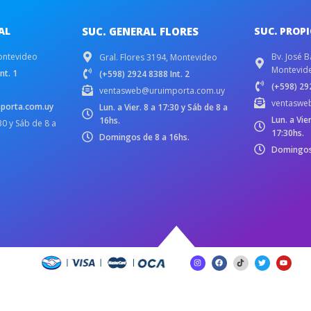
AL
SUC. GENERAL FLORES
SUC. PROP
ontevideo
Bv. José B
Gral. Flores 3194, Montevideo
Montevid
nt. 1
(+598) 2924 8388 Int. 2
(+598) 292
ventasweb@uruimporta.com.uy
ventaswe
porta.com.uy
Lun. a Vier. 8 a 17:30 y Sáb de 8 a
Lun. a Vie
16hs.
:30 y Sáb de 8 a
17:30hs.
Domingos de 8 a 16hs.
Domingos 