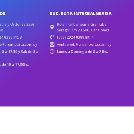
IOS
SUC. RUTA INTERBALNEARIA
atlle y Ordóñez 3293,
Ruta Interbalnearia Gral. Líber
eo
Seregni, Km 23.500. Canelones
4 8388 Int. 3
(598) 2924 8388 Int. 4
b@uruimporta.com.uy
ventasweb@uruimporta.com.uy
r. 8 a 17:30 y Sáb de 8 a
Lunes a Domingo de 8 a 21hs.
de 10 a 17:30hs.