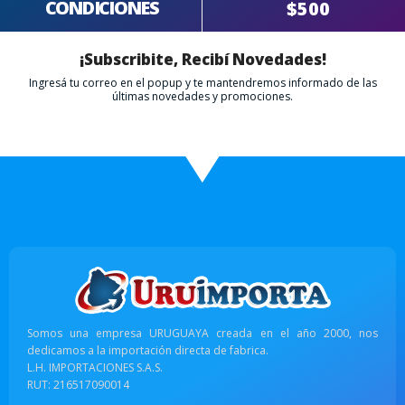
CONDICIONES
$500
¡Subscribite, Recibí Novedades!
Ingresá tu correo en el popup y te mantendremos informado de las
últimas novedades y promociones.
Somos una empresa URUGUAYA creada en el año 2000, nos
dedicamos a la importación directa de fabrica.
L.H. IMPORTACIONES S.A.S.
RUT: 216517090014