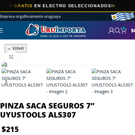

 GRATIS
EN ELECTRO SELECCIONADOS!
Empresa orgullosamente uruguaya.
0
$
← Volver
Click to enlarge
PINZA SACA SEGUROS 7”
UYUSTOOLS ALS307
$
215