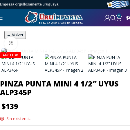
Empresa orgullosamente uruguaya.
0
$
← Volver
Click to enlarge
AGOTADO
PINZA PUNTA MINI 4 1/2″ UYUS
ALP345P
$
139
Sin existencia