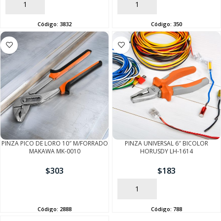
AÑADIR
AÑADIR
Código:
3832
Código:
350
PINZA PICO DE LORO 10″ M/FORRADO
PINZA UNIVERSAL 6″ BICOLOR
SEGUÍ COMPRANDO
MAKAWA MK-0010
HORUSDY LH-1614
$
303
$
183
FINALIZÁ TU COMPRA
AÑADIR
AÑADIR
Código:
2888
Código:
788