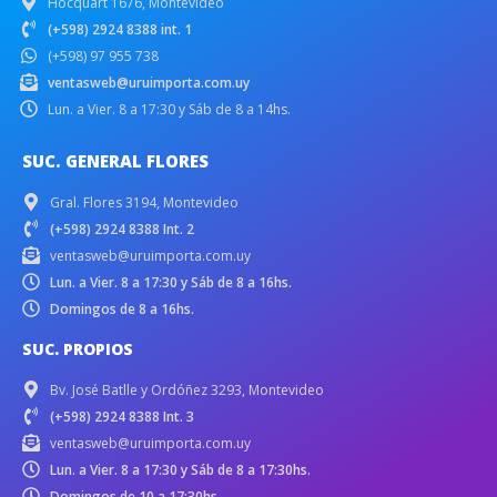
Hocquart 1676, Montevideo
(+598) 2924 8388 int. 1
(+598) 97 955 738
ventasweb@uruimporta.com.uy
Lun. a Vier. 8 a 17:30 y Sáb de 8 a 14hs.
SUC. GENERAL FLORES
Gral. Flores 3194, Montevideo
(+598) 2924 8388 Int. 2
ventasweb@uruimporta.com.uy
Lun. a Vier. 8 a 17:30 y Sáb de 8 a 16hs.
Domingos de 8 a 16hs.
SUC. PROPIOS
Bv. José Batlle y Ordóñez 3293, Montevideo
(+598) 2924 8388 Int. 3
ventasweb@uruimporta.com.uy
Lun. a Vier. 8 a 17:30 y Sáb de 8 a 17:30hs.
Domingos de 10 a 17:30hs.