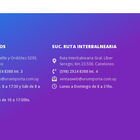
IOS
SUC. RUTA INTERBALNEARIA
atlle y Ordóñez 3293,
Ruta Interbalnearia Gral. Líber
eo
Seregni, Km 23.500. Canelones
4 8388 Int. 3
(598) 2924 8388 Int. 4
b@uruimporta.com.uy
ventasweb@uruimporta.com.uy
r. 8 a 17:30 y Sáb de 8 a
Lunes a Domingo de 8 a 21hs.
de 10 a 17:30hs.