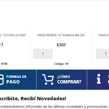
 5″ TOYOKI LH-5007
PINZA MORSA 10″ KAMASA KM-281
PINZA 
17
$
303
AÑADIR
AÑADIR
:
9738
Código:
59
FORMAS DE
¿CÓMO
PAGO
COMPRAR?
scribite, Recibí Novedades!
te mantendremos informado de las últimas novedades y promociones.