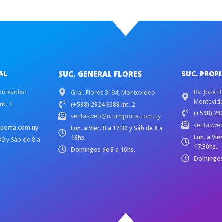
AL
SUC. GENERAL FLORES
SUC. PROP
ontevideo
Bv. José B
Gral. Flores 3194, Montevideo
Montevid
nt. 1
(+598) 2924 8388 Int. 2
(+598) 292
ventasweb@uruimporta.com.uy
ventaswe
porta.com.uy
Lun. a Vier. 8 a 17:30 y Sáb de 8 a
Lun. a Vie
16hs.
:30 y Sáb de 8 a
17:30hs.
Domingos de 8 a 16hs.
Domingos 