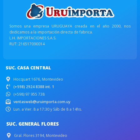
Somos una empresa URUGUAYA creada en el año 2000, nos
dedicamos a la importación directa de fabrica.
L.H. IMPORTACIONES S.A.S.
RUT: 216517090014
SUC. CASA CENTRAL
Hocquart 1676, Montevideo
(+598) 2924 8388 int. 1
(+598) 97 955 738
ventasweb@uruimporta.com.uy
Lun. a Vier. 8 a 17:30 y Sáb de 8 a 14hs.
SUC. GENERAL FLORES
Gral. Flores 3194, Montevideo