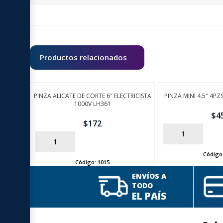
Productos relacionados
PINZA ALICATE DE CORTE 6″ ELECTRICISTA
PINZA MINI 4.5″ 4P
1000V LH361
$
4
$
172
AÑADIR
AÑADIR
Código
Código:
1015
ENVÍOS A
TODO
EL PAÍS