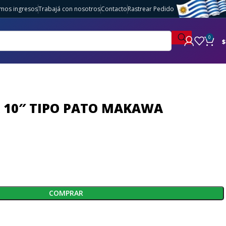
imos ingresos
Trabajá con nosotros
Contacto
Rastrear Pedido
0
$
 10″ TIPO PATO MAKAWA
COMPRAR