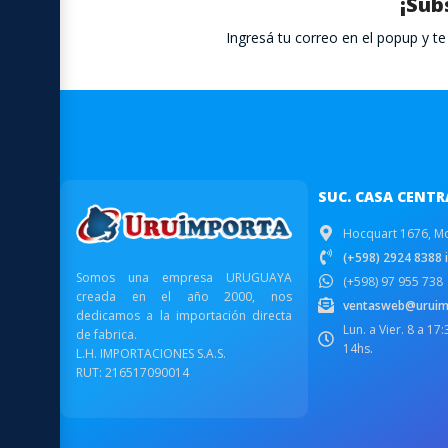
¡Sub
Ingresá tu correo en el popup y 
SUC. CASA CENTR
Hocquart 1676, M
(+598) 2924 8388 i
Somos una empresa URUGUAYA
(+598) 97 955 738
creada en el año 2000, nos
ventasweb@uruim
dedicamos a la importación directa
Lun. a Vier. 8 a 17
de fabrica.
14hs.
L.H. IMPORTACIONES S.A.S.
RUT: 216517090014