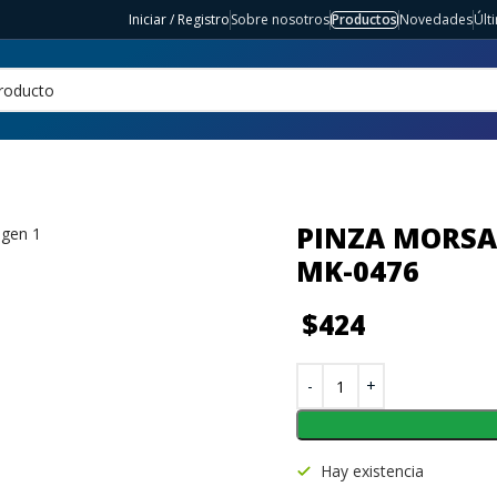
Iniciar / Registro
Sobre nosotros
Productos
Novedades
Últ
PINZA MORSA
MK-0476
$
424
Hay existencia