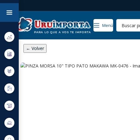
Menú
← Volver