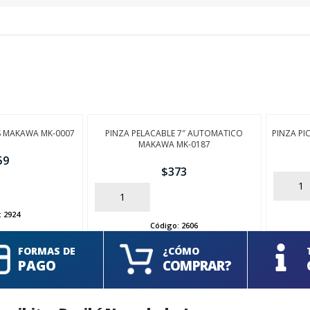
ZS MAKAWA MK-0007
PINZA PELACABLE 7″ AUTOMATICO
PINZA PI
MAKAWA MK-0187
59
$
373
AÑADIR
AÑADIR
:
2924
Código:
2606
FORMAS DE
¿CÓMO
PAGO
COMPRAR?