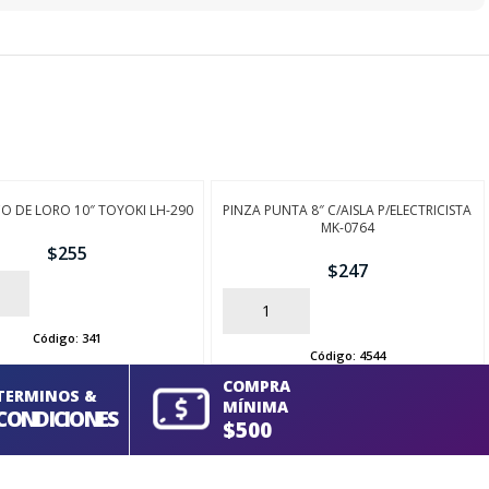
CO DE LORO 10″ TOYOKI LH-290
PINZA PUNTA 8″ C/AISLA P/ELECTRICISTA
MK-0764
$
255
$
247
AÑADIR
Código:
341
Código:
4544
COMPRA
TERMINOS &
MÍNIMA
CONDICIONES
$500