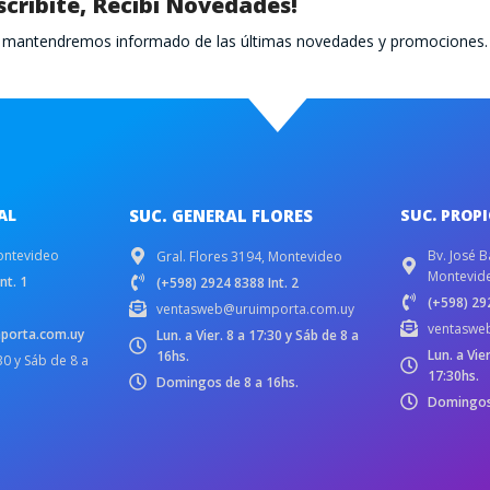
scribite, Recibí Novedades!
te mantendremos informado de las últimas novedades y promociones.
AL
SUC. GENERAL FLORES
SUC. PROP
ontevideo
Bv. José B
Gral. Flores 3194, Montevideo
Montevid
nt. 1
(+598) 2924 8388 Int. 2
(+598) 292
ventasweb@uruimporta.com.uy
ventaswe
porta.com.uy
Lun. a Vier. 8 a 17:30 y Sáb de 8 a
Lun. a Vie
16hs.
:30 y Sáb de 8 a
17:30hs.
Domingos de 8 a 16hs.
Domingos 