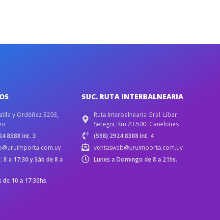
IOS
SUC. RUTA INTERBALNEARIA
atlle y Ordóñez 3293,
Ruta Interbalnearia Gral. Líber
eo
Seregni, Km 23.500. Canelones
4 8388 Int. 3
(598) 2924 8388 Int. 4
b@uruimporta.com.uy
ventasweb@uruimporta.com.uy
r. 8 a 17:30 y Sáb de 8 a
Lunes a Domingo de 8 a 21hs.
de 10 a 17:30hs.