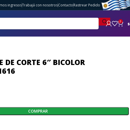
imos ingresos
Trabajá con nosotros
Contacto
Rastrear Pedido
0
$
E DE CORTE 6″ BICOLOR
1616
COMPRAR