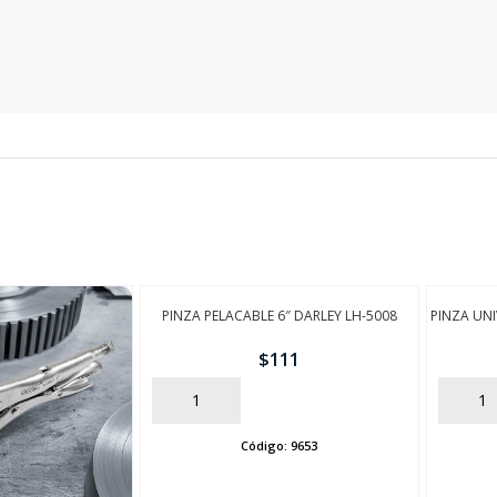
SEGUÍ COMPRANDO
FINALIZÁ TU COMPRA
PINZA PELACABLE 6″ DARLEY LH-5008
PINZA UN
$
111
AÑADIR
AÑADIR
Código:
9653