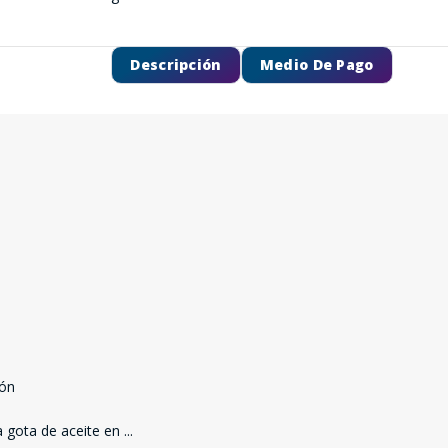
Descripción
Medio De Pago
ión
a gota de aceite en
...