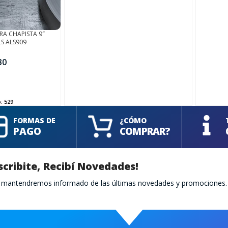
RA CHAPISTA 9″
S ALS909
30
o:
529
FORMAS DE
¿CÓMO
PAGO
COMPRAR?
scribite, Recibí Novedades!
te mantendremos informado de las últimas novedades y promociones.