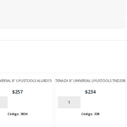
IVERSAL 8″ UYUSTOOLS ALU8D15
TENAZA 8″ UNIVERSAL UYUSTOOLS TND208
$
257
$
234
AÑADIR
Código:
3834
Código:
338