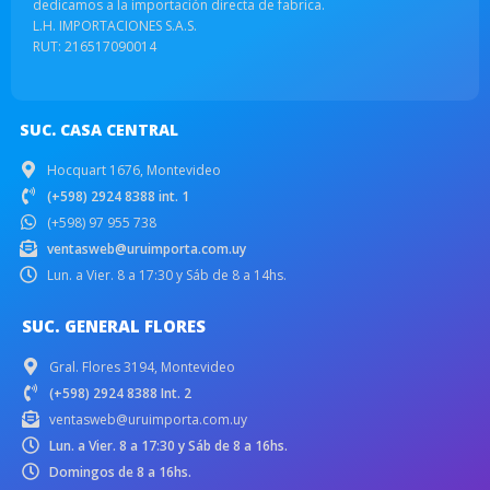
dedicamos a la importación directa de fabrica.
L.H. IMPORTACIONES S.A.S.
RUT: 216517090014
SUC. CASA CENTRAL
Hocquart 1676, Montevideo
(+598) 2924 8388 int. 1
(+598) 97 955 738
ventasweb@uruimporta.com.uy
Lun. a Vier. 8 a 17:30 y Sáb de 8 a 14hs.
SUC. GENERAL FLORES
Gral. Flores 3194, Montevideo
(+598) 2924 8388 Int. 2
ventasweb@uruimporta.com.uy
Lun. a Vier. 8 a 17:30 y Sáb de 8 a 16hs.
Domingos de 8 a 16hs.