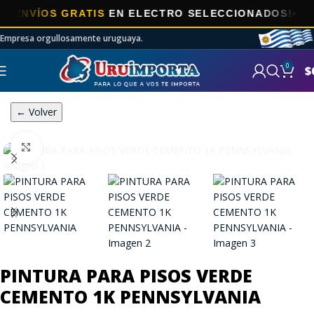
VÍOS GRATIS
EN ELECTRO SELECCIONADOS!
Empresa orgullosamente uruguaya.
0
$
← Volver
Click to enlarge
PINTURA PARA PISOS VERDE
CEMENTO 1K PENNSYLVANIA