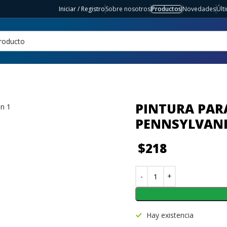
Iniciar / Registro
Sobre nosotros
Productos
Novedades
Últ
PINTURA PARA
PENNSYLVAN
$
218
Hay existencia