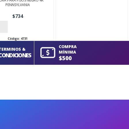
URA PARA PISOS NEGRO 4K
PENNSYLVANIA
$
734
Código:
4731
COMPRA
TERMINOS &
MÍNIMA
CONDICIONES
$500