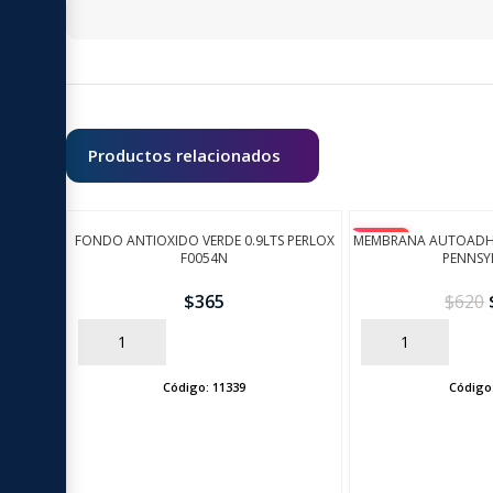
Productos relacionados
FONDO ANTIOXIDO VERDE 0.9LTS PERLOX
MEMBRANA AUTOADHE
-10%
F0054N
PENNSY
$
365
$
620
AÑADIR
AÑADIR
Código:
11339
Código