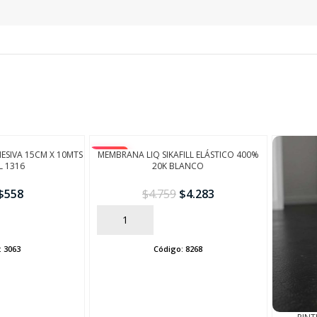
SEGUÍ COMPRANDO
FINALIZÁ TU COMPRA
SIVA 15CM X 10MTS
-10%
MEMBRANA LIQ SIKAFILL ELÁSTICO 400%
L 1316
20K BLANCO
$
558
$
4.759
$
4.283
AÑADIR
:
3063
Código:
8268