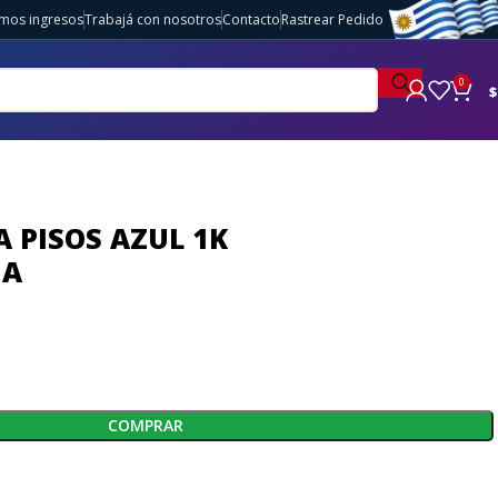
imos ingresos
Trabajá con nosotros
Contacto
Rastrear Pedido
0
$
 PISOS AZUL 1K
IA
COMPRAR