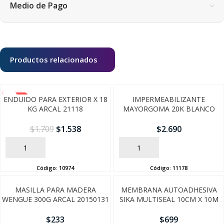
Medio de Pago
Productos relacionados
-10%
ENDUIDO PARA EXTERIOR X 18
IMPERMEABILIZANTE
KG ARCAL 21118
MAYORGOMA 20K BLANCO
$
1.709
$
1.538
$
2.690
AÑADIR
AÑADIR
Código:
10974
Código:
11178
SEGUÍ COMPRANDO
MASILLA PARA MADERA
MEMBRANA AUTOADHESIVA
WENGUE 300G ARCAL 20150131
SIKA MULTISEAL 10CM X 10M
FINALIZÁ TU COMPRA
$
233
$
699