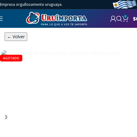
Empresa orgullosamente uruguaya.
0
$
← Volver
AGOTADO