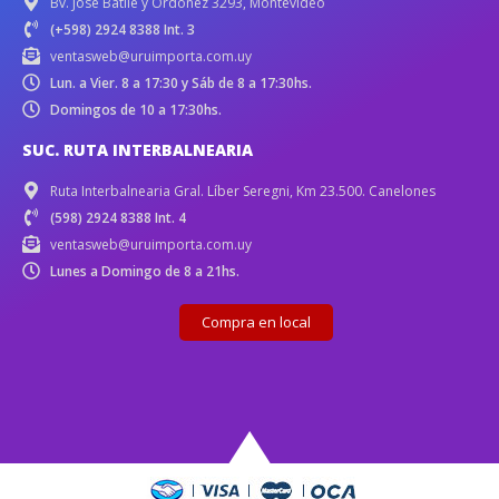
Bv. José Batlle y Ordóñez 3293, Montevideo
(+598) 2924 8388 Int. 3
ventasweb@uruimporta.com.uy
Lun. a Vier. 8 a 17:30 y Sáb de 8 a 17:30hs.
Domingos de 10 a 17:30hs.
SUC. RUTA INTERBALNEARIA
Ruta Interbalnearia Gral. Líber Seregni, Km 23.500. Canelones
(598) 2924 8388 Int. 4
ventasweb@uruimporta.com.uy
Lunes a Domingo de 8 a 21hs.
Compra en local