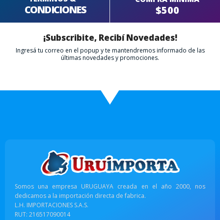
CONDICIONES
$500
¡Subscribite, Recibí Novedades!
Ingresá tu correo en el popup y te mantendremos informado de las
últimas novedades y promociones.
Somos una empresa URUGUAYA creada en el año 2000, nos
dedicamos a la importación directa de fabrica.
L.H. IMPORTACIONES S.A.S.
RUT: 216517090014