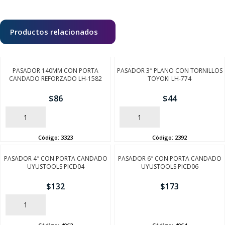
Productos relacionados
PASADOR 140MM CON PORTA
PASADOR 3″ PLANO CON TORNILLOS
CANDADO REFORZADO LH-1582
TOYOKI LH-774
$
86
$
44
AÑADIR
AÑADIR
Código:
3323
Código:
2392
PASADOR 4″ CON PORTA CANDADO
PASADOR 6″ CON PORTA CANDADO
UYUSTOOLS PICD04
UYUSTOOLS PICD06
$
132
$
173
AÑADIR
AÑADIR
Código:
4062
Código:
4064