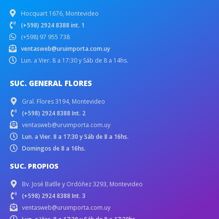
Hocquart 1676, Montevideo
(+598) 2924 8388 int. 1
(+598) 97 955 738
ventasweb@uruimporta.com.uy
Lun. a Vier. 8 a 17:30 y Sáb de 8 a 14hs.
SUC. GENERAL FLORES
Gral. Flores 3194, Montevideo
(+598) 2924 8388 Int. 2
ventasweb@uruimporta.com.uy
Lun. a Vier. 8 a 17:30 y Sáb de 8 a 16hs.
Domingos de 8 a 16hs.
SUC. PROPIOS
Bv. José Batlle y Ordóñez 3293, Montevideo
(+598) 2924 8388 Int. 3
ventasweb@uruimporta.com.uy