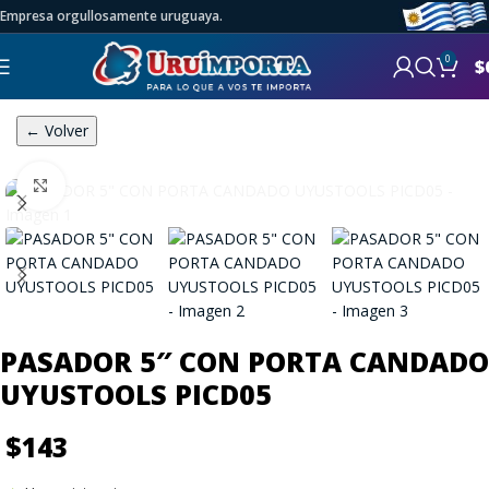
Empresa orgullosamente uruguaya.
0
$
← Volver
Click to enlarge
PASADOR 5″ CON PORTA CANDADO
UYUSTOOLS PICD05
$
143