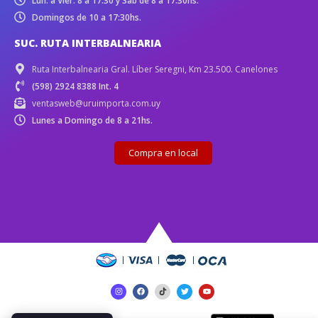
Lun. a Vier. 8 a 17:30 y Sáb de 8 a 17:30hs.
Domingos de 10 a 17:30hs.
SUC. RUTA INTERBALNEARIA
Ruta Interbalnearia Gral. Líber Seregni, Km 23.500. Canelones
(598) 2924 8388 Int. 4
ventasweb@uruimporta.com.uy
Lunes a Domingo de 8 a 21hs.
Compra en local