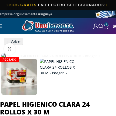
ÍOS GRATIS
EN ELECTRO SELECCIONADOS!
Empresa orgullosamente uruguaya.
0
$
← Volver
Click to enlarge
AGOTADO
PAPEL HIGIENICO CLARA 24
ROLLOS X 30 M