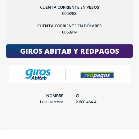
CUENTA CORRIENTE EN PESOS
0068906
CUENTA CORRIENTE EN DÓLARES
0068914
GIROS ABITAB Y REDPAGOS
SEGUÍ COMPRANDO
NOMBRE
CI
FINALIZÁ TU COMPRA
Luis Herrera
2.600.464-4