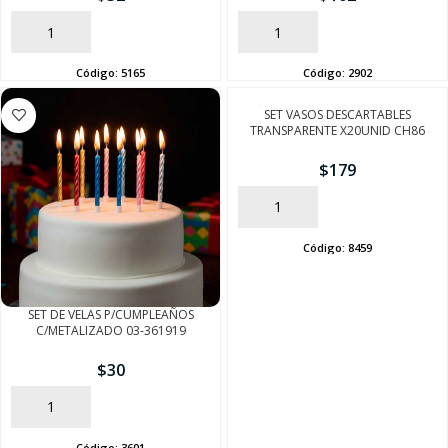
AÑADIR
AÑADIR
Código:
5165
Código:
2902
SET VASOS DESCARTABLES
TRANSPARENTE X20UNID CH86
$
179
AÑADIR
Código:
8459
SET DE VELAS P/CUMPLEAÑOS
C/METALIZADO 03-361919
$
30
AÑADIR
Código:
3601