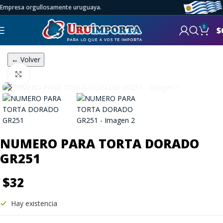
Empresa orgullosamente uruguaya.
0
$
← Volver
Click to enlarge
NUMERO PARA TORTA DORADO
GR251
$
32
Hay existencia