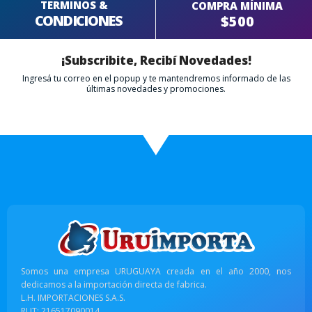
TERMINOS &
COMPRA MÍNIMA
CONDICIONES
$500
¡Subscribite, Recibí Novedades!
Ingresá tu correo en el popup y te mantendremos informado de las
últimas novedades y promociones.
Somos una empresa URUGUAYA creada en el año 2000, nos
dedicamos a la importación directa de fabrica.
L.H. IMPORTACIONES S.A.S.
RUT: 216517090014