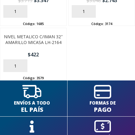
$
3.719
$
3.347
$
3.048
$
2.743
AÑADIR
AÑADIR
Código:
1685
Código:
3174
NIVEL METALICO C/IMAN 32″
SEGUÍ COMPRANDO
AMARILLO MICASA LH-2164
FINALIZÁ TU COMPRA
$
422
AÑADIR
Código:
3579
ENVÍOS A TODO
FORMAS DE
EL PAÍS
PAGO