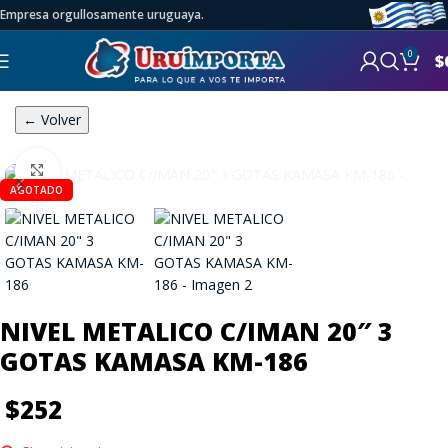
Empresa orgullosamente uruguaya.
0
$
← Volver
Click to enlarge
AGOTADO
NIVEL METALICO C/IMAN 20″ 3
GOTAS KAMASA KM-186
$
252