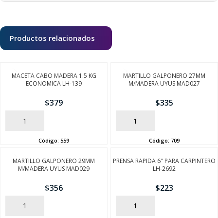
Productos relacionados
MACETA CABO MADERA 1.5 KG
MARTILLO GALPONERO 27MM
ECONOMICA LH-139
M/MADERA UYUS MAD027
$
379
$
335
AÑADIR
AÑADIR
Código:
559
Código:
709
MARTILLO GALPONERO 29MM
PRENSA RAPIDA 6″ PARA CARPINTERO
M/MADERA UYUS MAD029
LH-2692
$
356
$
223
AÑADIR
AÑADIR