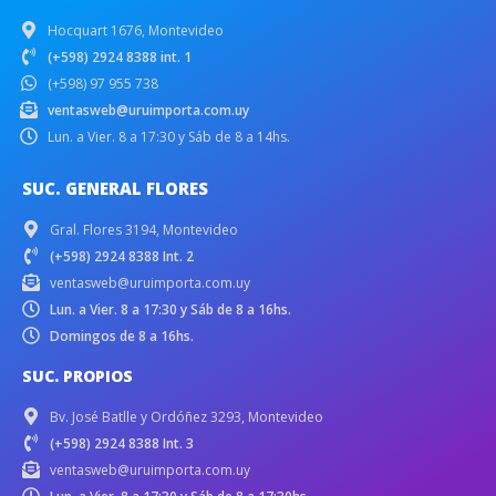
Hocquart 1676, Montevideo
(+598) 2924 8388 int. 1
(+598) 97 955 738
ventasweb@uruimporta.com.uy
Lun. a Vier. 8 a 17:30 y Sáb de 8 a 14hs.
SUC. GENERAL FLORES
Gral. Flores 3194, Montevideo
(+598) 2924 8388 Int. 2
ventasweb@uruimporta.com.uy
Lun. a Vier. 8 a 17:30 y Sáb de 8 a 16hs.
Domingos de 8 a 16hs.
SUC. PROPIOS
Bv. José Batlle y Ordóñez 3293, Montevideo
(+598) 2924 8388 Int. 3
ventasweb@uruimporta.com.uy