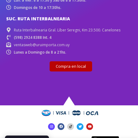
Lun. a Vier. 8 a 17:30 y Sáb de 8 a 17:30hs.
Domingos de 10 a 17:30hs.
SUC. RUTA INTERBALNEARIA
Ruta Interbalnearia Gral. Líber Seregni, Km 23.500. Canelones
(598) 2924 8388 Int. 4
ventasweb@uruimporta.com.uy
Lunes a Domingo de 8 a 21hs.
Compra en local