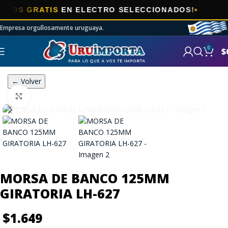
S GRATIS
EN ELECTRO SELECCIONADOS!
Empresa orgullosamente uruguaya.
0
$
← Volver
Click to enlarge
MORSA DE BANCO 125MM
GIRATORIA LH-627
$
1.649