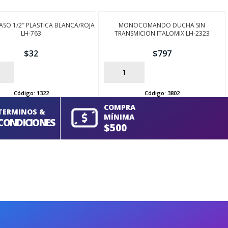
PASO 1/2″ PLASTICA BLANCA/ROJA
MONOCOMANDO DUCHA SIN
LH-763
TRANSMICION ITALOMIX LH-2323
$
32
$
797
AÑADIR
Código:
1322
Código:
3802
COMPRA
TERMINOS &
MÍNIMA
CONDICIONES
$500