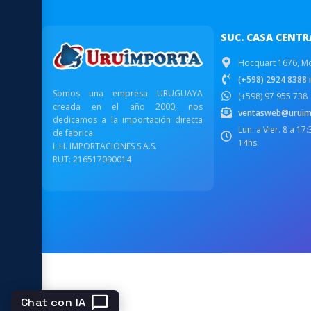
SUC. CASA CENTR
Hocquart 1676, M
(+598) 2924 8388 i
Somos una empresa URUGUAYA
(+598) 97 955 738
creada en el año 2000, nos
ventasweb@uruim
dedicamos a la importación directa
Lun. a Vier. 8 a 17
de fabrica.
14hs.
L.H. IMPORTACIONES S.A.S.
RUT: 216517090014
chat_bubble
Chat con IA