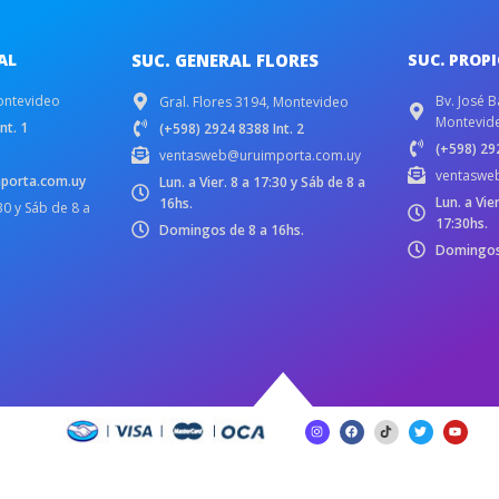
AL
SUC. GENERAL FLORES
SUC. PROP
ontevideo
Bv. José B
Gral. Flores 3194, Montevideo
Montevid
nt. 1
(+598) 2924 8388 Int. 2
(+598) 292
ventasweb@uruimporta.com.uy
ventaswe
porta.com.uy
Lun. a Vier. 8 a 17:30 y Sáb de 8 a
Lun. a Vie
16hs.
:30 y Sáb de 8 a
17:30hs.
Domingos de 8 a 16hs.
Domingos 