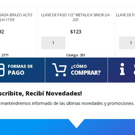
ESADA BRAZO ALTO
LLAVE DE PASO 1/2″ METALICA SINOR LH-
LLAVE DE 
 LH-1159
201
92
$
123
AÑADIR
AÑADIR
:
2771
Código:
351
FORMAS DE
¿CÓMO
PAGO
COMPRAR?
scribite, Recibí Novedades!
te mantendremos informado de las últimas novedades y promociones.