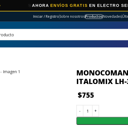
🎯
AHORA
ENVÍOS GRATIS
EN ELECTRO SELECCION
Iniciar / Registro
Sobre nosotros
Productos
Novedades
Últ
MONOCOMAND
ITALOMIX LH-
$
755