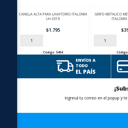
CANILLA ALTA PARA LAVATORIO ITALOMIX
GRIFO METALICO M
LH-3319
ITALOMIX
$
1.795
$
3
AÑADIR
AÑADIR
Código:
5494
Código
ENVÍOS A
TODO
EL PAÍS
¡Sub
Ingresá tu correo en el popup y 