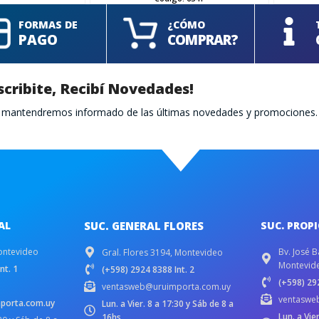
FORMAS DE
¿CÓMO
PAGO
COMPRAR?
scribite, Recibí Novedades!
te mantendremos informado de las últimas novedades y promociones.
AL
SUC. GENERAL FLORES
SUC. PROP
ontevideo
Bv. José B
Gral. Flores 3194, Montevideo
Montevid
nt. 1
(+598) 2924 8388 Int. 2
(+598) 292
ventasweb@uruimporta.com.uy
ventaswe
porta.com.uy
Lun. a Vier. 8 a 17:30 y Sáb de 8 a
Lun. a Vie
16hs.