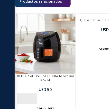
Productos relacionados
QUITA PELUSA PHILIP
USD
AÑADIR
Código
FREIDORA AIRFRYER 5LT 1500W NEGRA RAF
R-5234
USD 50
AÑADIR
Código:
7612