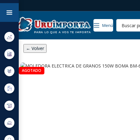
Menú
← Volver
AGOTADO