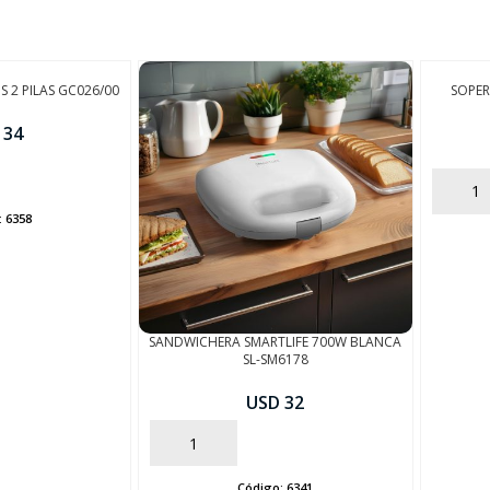
S 2 PILAS GC026/00
SOPER
 34
AÑADIR
:
6358
SANDWICHERA SMARTLIFE 700W BLANCA
SL-SM6178
USD 32
AÑADIR
Código:
6341