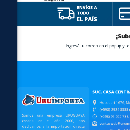
ENVÍOS A
TODO
EL PAÍS
¡Sub
Ingresá tu correo en el popup y 
SUC. CASA CENTR
Hocquart 1676, M
(+598) 2924 8388 i
Somos una empresa URUGUAYA
(+598) 97 955 738
creada en el año 2000, nos
ventasweb@uruim
dedicamos a la importación directa