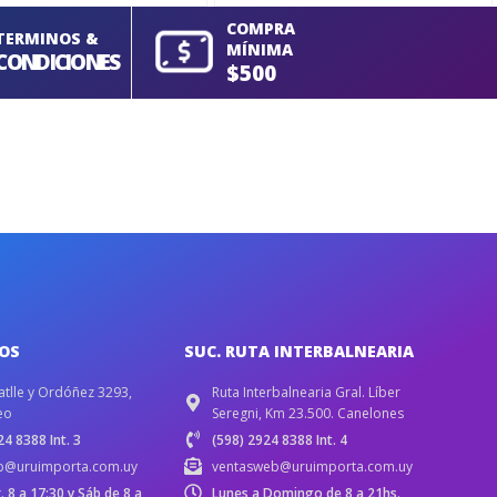
COMPRA
TERMINOS &
MÍNIMA
CONDICIONES
$500
IOS
SUC. RUTA INTERBALNEARIA
atlle y Ordóñez 3293,
Ruta Interbalnearia Gral. Líber
eo
Seregni, Km 23.500. Canelones
4 8388 Int. 3
(598) 2924 8388 Int. 4
b@uruimporta.com.uy
ventasweb@uruimporta.com.uy
r. 8 a 17:30 y Sáb de 8 a
Lunes a Domingo de 8 a 21hs.