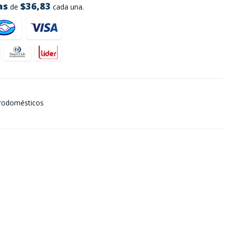
as
$36,83
de
cada una.
rodomésticos